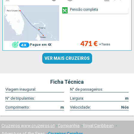
Pensão completa
471 €
+Taxas
Pague em 4X
VER MAIS CRUZEIROS
Ficha Técnica
Viagem inaugural:
N° de passageiros:
N° de tripulantes:
Largura:
m
Comprimento:
m
Velocidade:
Nós
Cruzeiros www.cruzeiros.pt
Companhia
Royal Caribbean
Adventure of the Seas
Cruzeiros Caraíbas