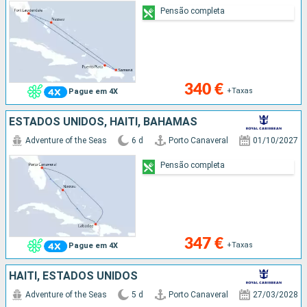
Pensão completa
340 €
+Taxas
Pague em 4X
ESTADOS UNIDOS, HAITI, BAHAMAS
Adventure of the Seas
6 d
Porto Canaveral
01/10/2027
Pensão completa
347 €
+Taxas
Pague em 4X
HAITI, ESTADOS UNIDOS
Adventure of the Seas
5 d
Porto Canaveral
27/03/2028