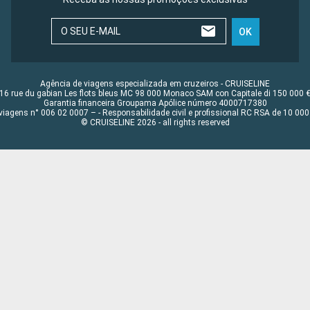
O SEU E-MAIL
OK
Agência de viagens especializada em cruzeiros - CRUISELINE
16 rue du gabian Les flots bleus MC 98 000 Monaco SAM con Capitale di 150 000 
Garantia financeira Groupama Apólice número 4000717380
viagens n° 006 02 0007 – - Responsabilidade civil e profissional RC RSA de 10 0
© CRUISELINE 2026 - all rights reserved