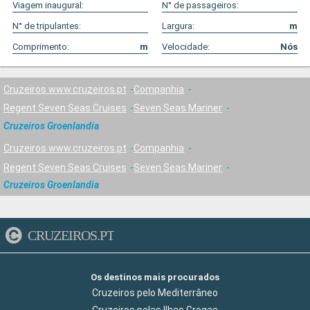
Viagem inaugural:
N° de passageiros:
N° de tripulantes:
Largura:
m
Comprimento:
m
Velocidade:
Nós
Cruzeiros www.cruzeiros.pt
Companhia
Regent Seven Seas Cruises
Seven Seas Mariner
Cruzeiros Groenlandia
Cruzeiros www.cruzeiros.pt
Companhia
Regent Seven Seas Cruises
Seven Seas Mariner
Cruzeiros Groenlandia
CRUZEIROS.PT
Os destinos mais procurados
Cruzeiros pelo Mediterrâneo