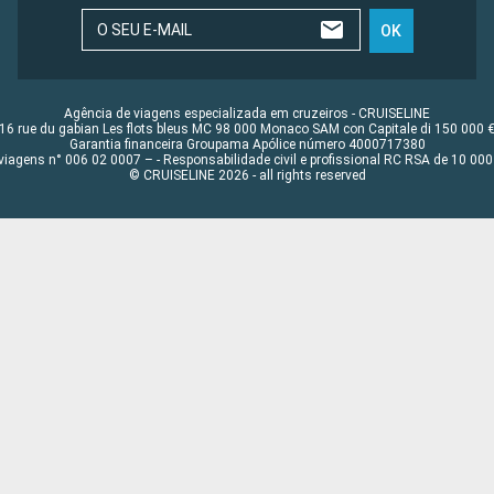
O SEU E-MAIL
OK
Agência de viagens especializada em cruzeiros - CRUISELINE
16 rue du gabian Les flots bleus MC 98 000 Monaco SAM con Capitale di 150 000 
Garantia financeira Groupama Apólice número 4000717380
viagens n° 006 02 0007 – - Responsabilidade civil e profissional RC RSA de 10 0
© CRUISELINE 2026 - all rights reserved