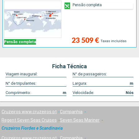
Pensão completa
23 509 €
Taxas incluídas
Pensão completa
Ficha Técnica
Viagem inaugural:
N° de passageiros:
N° de tripulantes:
Largura:
m
Comprimento:
m
Velocidade:
Nós
Cruzeiros www.cruzeiros.pt
Companhia
Regent Seven Seas Cruises
Seven Seas Mariner
Cruzeiros Fiordes e Scandinavia
Cruzeiros www.cruzeiros.pt
Companhia