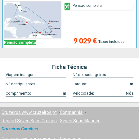
Pensão completa
9 029 €
Taxas incluídas
Pensão completa
Ficha Técnica
Viagem inaugural:
N° de passageiros:
N° de tripulantes:
Largura:
m
Comprimento:
m
Velocidade:
Nós
Cruzeiros www.cruzeiros.pt
Companhia
Regent Seven Seas Cruises
Seven Seas Mariner
Cruzeiros Caraíbas
Cruzeiros www.cruzeiros.pt
Companhia