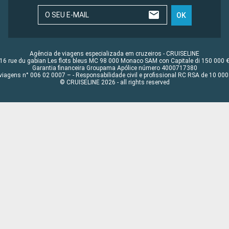
O SEU E-MAIL
OK
Agência de viagens especializada em cruzeiros - CRUISELINE
16 rue du gabian Les flots bleus MC 98 000 Monaco SAM con Capitale di 150 000 
Garantia financeira Groupama Apólice número 4000717380
viagens n° 006 02 0007 – - Responsabilidade civil e profissional RC RSA de 10 0
© CRUISELINE 2026 - all rights reserved