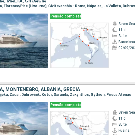
IA, MALTA, CROÁCIA
Pensão completa
Seven Sea
11 d
Suíte
Barcelona
02/09/20
IA, MONTENEGRO, ALBÂNIA, GRÉCIA
 Rijeka, Zadar, Dubrovinik, Kotor, Saranda, Zakynthos, Gythion, Pireus Atenas
Pensão completa
Seven Sea
11 d
Suíte
Fusina