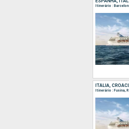
ESPANHA, ITÁL
ITÁLIA, CROÁC
Itinerário : Fusina,