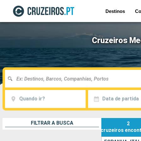
Destinos
Co
Cruzeiros Me
Quando ir?
Data de partida
FILTRAR A BUSCA
2
cruzeiros
encon