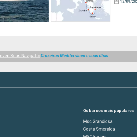
12/09/20
even Seas Navigator
Cruzeiros Mediterrâneo e suas ilhas
Os barcos mais populares
Msc Grandiosa
Costa Smeralda
MSC Euribia