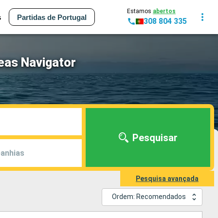
Estamos
abertos
s
Partidas de Portugal
308 804 335
eas Navigator
Pesquisar
anhias
Pesquisa avançada
Ordem: Recomendados