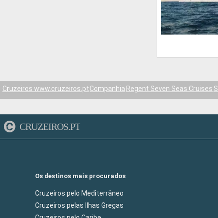
Cruzeiros www.cruzeiros.pt
Companhia
Regent Seven Seas Cruises
S
CRUZEIROS.PT
Os destinos mais procurados
Cruzeiros pelo Mediterrâneo
Cruzeiros pelas Ilhas Gregas
Cruzeiros pelo Caribe