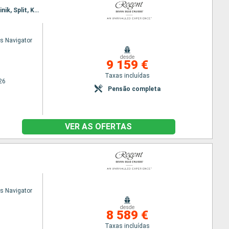
Itinerário : Barcelona, Florence/Pise (Livourne), Civitavecchia - Roma, Nápoles, La Valleta, Dubrovinik, Split, Koper, Fusina
s Navigator
desde
9 159 €
Taxas incluídas
26
Pensão completa
VER AS OFERTAS
s Navigator
desde
8 589 €
Taxas incluídas