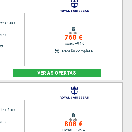
 the Seas
desde
terna
768 €
Taxas: +94 €
27
Pensão completa
VER AS OFERTAS
 the Seas
desde
terna
808 €
Taxas: +145 €