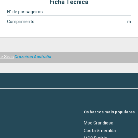
Ficha Técnica
N° de passageiros:
Comprimento:
m
he Seas
Cruzeiros Australia
Os barcos mais populares
Msc Grandiosa
Costa Smeralda