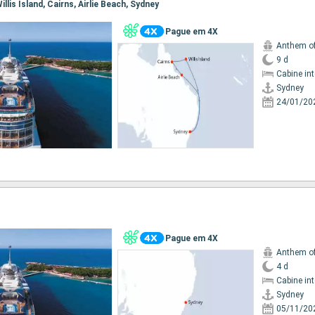
Willis Island, Cairns, Airlie Beach, Sydney
Pague em 4X
Anthem of
9 d
Cabine in
Sydney
24/01/20
Pague em 4X
Anthem of
4 d
Cabine in
Sydney
05/11/20