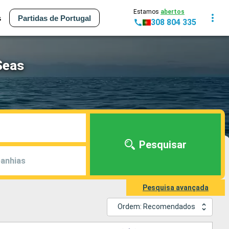
Estamos
abertos
s
Partidas de Portugal
308 804 335
Seas
Pesquisar
anhias
Pesquisa avançada
Ordem: Recomendados