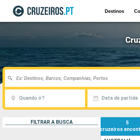
Destinos
Co
Cru
Quando ir?
Data de partida
FILTRAR A BUSCA
5
cruzeiros
encon