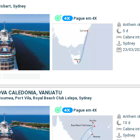
 Hobart, Sydney
Pague em 4X
Anthem of
5 d
Cabine in
Sydney
23/03/20
OVA CALEDÓNIA, VANUATU
 Noumea, Port Vila, Royal Beach Club Lelepa, Sydney
Pague em 4X
Anthem of
10 d
Cabine in
Sydney