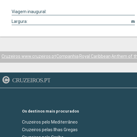
Viagem inaugural:
Largura:
m
Cruzeiros www.cruzeiros.pt
Companhia
Royal Caribbean
Anthem of t
CRUZEIROS.PT
Os destinos mais procurados
Cruzeiros pelo Mediterrâneo
Cruzeiros pelas Ilhas Gregas