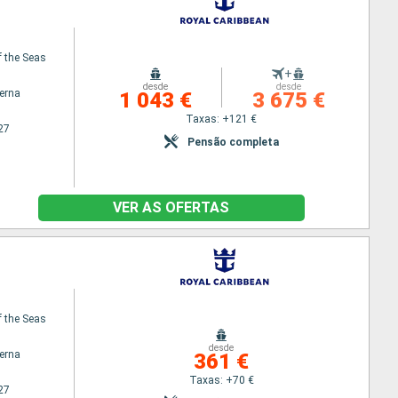
 the Seas
+
desde
desde
terna
1 043 €
3 675 €
Taxas: +121 €
27
Pensão completa
VER AS OFERTAS
 the Seas
desde
terna
361 €
Taxas: +70 €
27