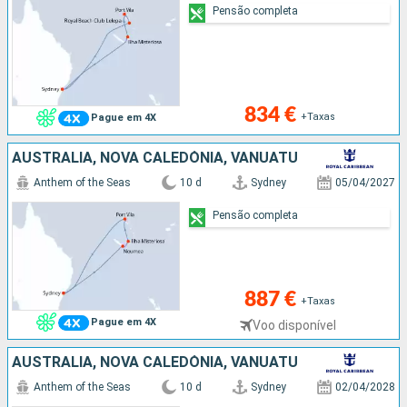
Pensão completa
834 €
+Taxas
Pague em 4X
AUSTRALIA, NOVA CALEDÓNIA, VANUATU
Anthem of the Seas
10 d
Sydney
05/04/2027
Pensão completa
887 €
+Taxas
Pague em 4X
Voo disponível
AUSTRALIA, NOVA CALEDÓNIA, VANUATU
Anthem of the Seas
10 d
Sydney
02/04/2028