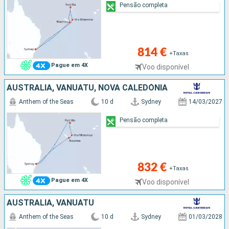
Pensão completa
814 €
+Taxas
Pague em 4X
Voo disponível
AUSTRALIA, VANUATU, NOVA CALEDÓNIA
Anthem of the Seas
10 d
Sydney
14/03/2027
Pensão completa
832 €
+Taxas
Pague em 4X
Voo disponível
AUSTRALIA, VANUATU
Anthem of the Seas
10 d
Sydney
01/03/2028