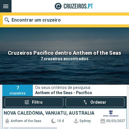
Encontrar um cruzeiro
Quando ir?
Cruzeiros Pacífico dentro Anthem of the Seas
7 cruzeiros encontrados
Data de partida
Portos
Companhias
7
Os seus critérios de pesquisa:
Pesquisar
Anthem of the Seas - Pacífico
cruzeiros
Filtro
Ordenar
NOVA CALEDÓNIA, VANUATU, AUSTRALIA
Anthem of the Seas
10 d
Sydney
05/03/2027