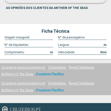
AS OPINIÕES DOS CLIENTES DA ANTHEM OF THE SEAS
Ficha Técnica
Viagem inaugural:
N° de passageiros:
N° de tripulantes:
Largura:
m
Comprimento:
m
Velocidade:
Nós
Cruzeiros www.cruzeiros.pt
Companhia
Royal Caribbean
Anthem of the Seas
Cruzeiros Pacífico
Cruzeiros www.cruzeiros.pt
Companhia
Royal Caribbean
Anthem of the Seas
Cruzeiros Pacífico
CRUZEIROS.PT