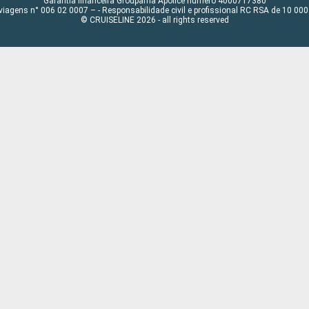
Garantia financeira Groupama Apólice número 4000717380
viagens n° 006 02 0007 – - Responsabilidade civil e profissional RC RSA de 10 0
© CRUISELINE 2026 - all rights reserved