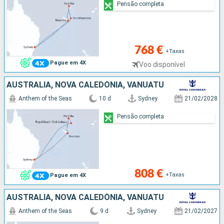
Pensão completa
768 €
+Taxas
Pague em 4X
Voo disponível
AUSTRALIA, NOVA CALEDÓNIA, VANUATU
Anthem of the Seas
10 d
Sydney
21/02/2028
Pensão completa
808 €
+Taxas
Pague em 4X
AUSTRALIA, NOVA CALEDÓNIA, VANUATU
Anthem of the Seas
9 d
Sydney
21/02/2027