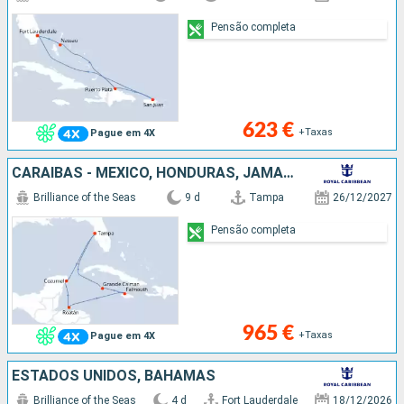
Pensão completa
623 €
+Taxas
Pague em 4X
CARAIBAS - MEXICO, HONDURAS, JAMAICA, CAIMÃO (ILHAS), ESTADOS UNIDOS
Brilliance of the Seas
9 d
Tampa
26/12/2027
Pensão completa
965 €
+Taxas
Pague em 4X
ESTADOS UNIDOS, BAHAMAS
Brilliance of the Seas
4 d
Fort Lauderdale
18/12/2026