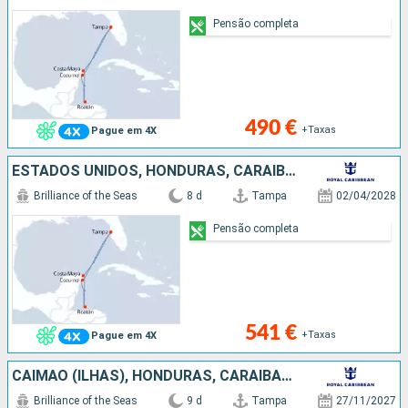
Pensão completa
490 €
+Taxas
Pague em 4X
ESTADOS UNIDOS, HONDURAS, CARAIBAS - MEXICO
Brilliance of the Seas
8 d
Tampa
02/04/2028
Pensão completa
541 €
+Taxas
Pague em 4X
CAIMÃO (ILHAS), HONDURAS, CARAIBAS - MEXICO, ESTADOS UNIDOS
Brilliance of the Seas
9 d
Tampa
27/11/2027