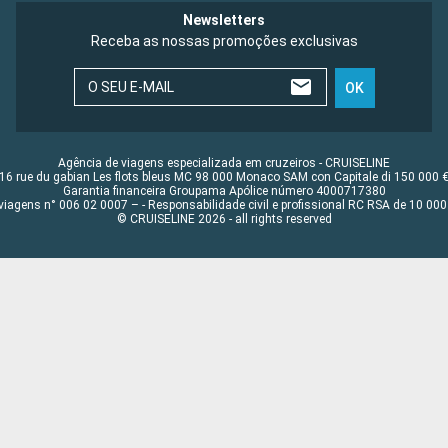
Newsletters
Receba as nossas promoções exclusivas
O SEU E-MAIL
OK
Agência de viagens especializada em cruzeiros - CRUISELINE
16 rue du gabian Les flots bleus MC 98 000 Monaco SAM con Capitale di 150 000 
Garantia financeira Groupama Apólice número 4000717380
viagens n° 006 02 0007 – - Responsabilidade civil e profissional RC RSA de 10 0
© CRUISELINE 2026 - all rights reserved