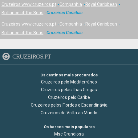
lleno de alegría y mucha emoción. La presentación de
Cruzeiros www.cruzeiros.pt
Companhia
Royal Caribbean
banderas en el deck 5 con la presencia de todas las
Brilliance of the Seas
Cruzeiros Caraíbas
nacionalidades que conforman la tripulación y sobretodo
con el capitán, es imponente, sobrecogedora y llena de
Cruzeiros www.cruzeiros.pt
Companhia
Royal Caribbean
alegria, gran entusiasmo y genera conexión entre los
Brilliance of the Seas
Cruzeiros Caraíbas
pasajeros y la tripulación.
CRUZEIROS.PT
Os destinos mais procurados
Cruzeiros pelo Mediterrâneo
Cruzeiros pelas Ilhas Gregas
Cruzeiros pelo Caribe
Cruzeiros pelos Fiordes e Escandinávia
Cruzeiros de Volta ao Mundo
Os barcos mais populares
Msc Grandiosa