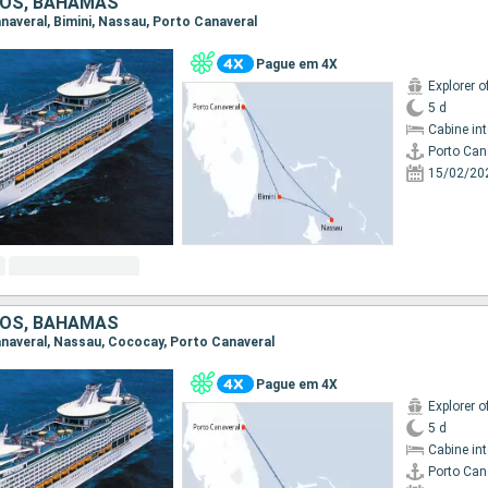
DOS, BAHAMAS
anaveral, Bimini, Nassau, Porto Canaveral
Pague em 4X
Explorer o
5 d
Cabine in
Porto Can
15/02/20
DOS, BAHAMAS
Canaveral, Nassau, Cococay, Porto Canaveral
Pague em 4X
Explorer o
5 d
Cabine in
Porto Can