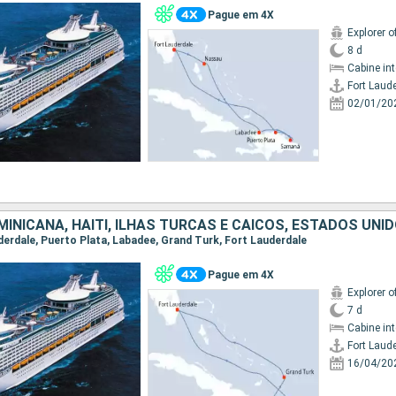
Pague em 4X
Explorer o
8 d
Cabine in
Fort Laud
02/01/20
INICANA, HAITI, ILHAS TURCAS E CAICOS, ESTADOS UNI
uderdale, Puerto Plata, Labadee, Grand Turk, Fort Lauderdale
Pague em 4X
Explorer o
7 d
Cabine in
Fort Laud
16/04/20