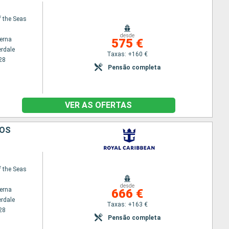
f the Seas
desde
terna
575 €
erdale
Taxas: +160 €
28
Pensão completa
VER AS OFERTAS
DOS
f the Seas
desde
terna
666 €
erdale
Taxas: +163 €
28
Pensão completa