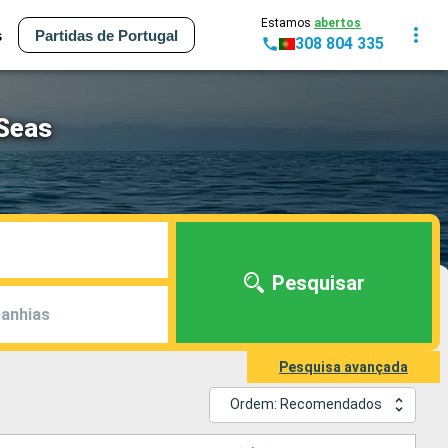
Estamos
abertos
s
Partidas de Portugal
308 804 335
 Seas
Pesquisar
anhias
Pesquisa avançada
Ordem: Recomendados