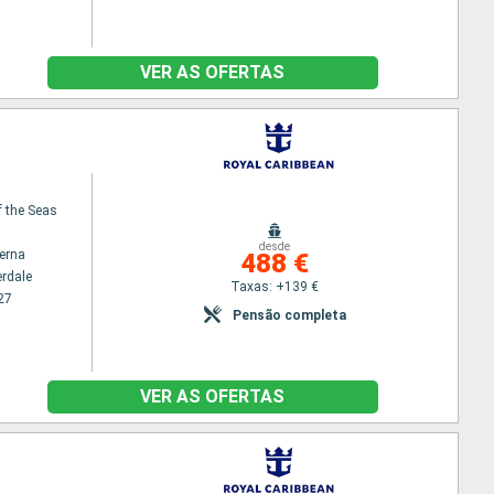
VER AS OFERTAS
f the Seas
desde
terna
488 €
erdale
Taxas: +139 €
27
Pensão completa
VER AS OFERTAS