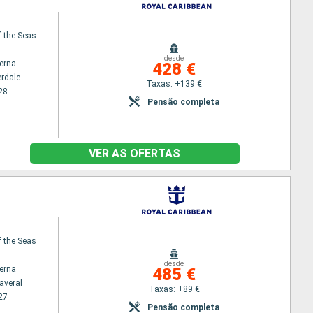
f the Seas
desde
terna
428 €
erdale
Taxas: +139 €
28
Pensão completa
VER AS OFERTAS
f the Seas
desde
terna
485 €
averal
Taxas: +89 €
27
Pensão completa