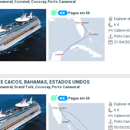
Canaveral, Cozumel, Cococay, Porto Canaveral
Pague em 4X
Explorer o
6 d
Cabine in
Porto Can
21/04/20
 E CAICOS, BAHAMAS, ESTADOS UNIDOS
Canaveral, Grand Turk, Cococay, Porto Canaveral
Pague em 4X
Explorer o
6 d
Cabine in
Porto Can
05/03/20