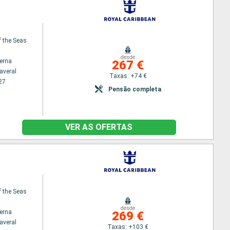
f the Seas
desde
terna
267 €
averal
Taxas: +74 €
27
Pensão completa
VER AS OFERTAS
f the Seas
desde
terna
269 €
averal
Taxas: +103 €