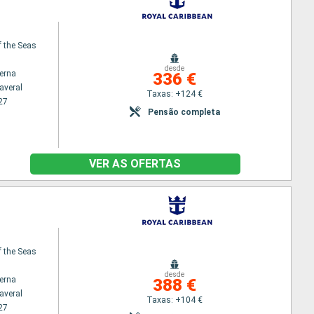
f the Seas
desde
terna
336 €
averal
Taxas: +124 €
27
Pensão completa
VER AS OFERTAS
f the Seas
desde
terna
388 €
averal
Taxas: +104 €
27