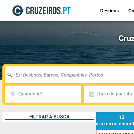
Destinos
Co
Cruz
Quando ir?
Data de partida
FILTRAR A BUSCA
13
cruzeiros
encon