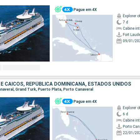
Pague em 4X
Explorer o
7 d
Cabine in
Fort Laud
09/01/20
 E CAICOS, REPÚBLICA DOMINICANA, ESTADOS UNIDOS
anaveral, Grand Turk, Puerto Plata, Porto Canaveral
Pague em 4X
Explorer o
6 d
Cabine in
Porto Can
22/01/20