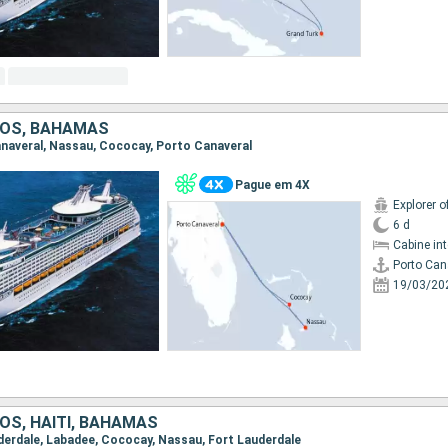
DOS, BAHAMAS
Canaveral, Nassau, Cococay, Porto Canaveral
Pague em 4X
Explorer o
6 d
Cabine in
Porto Can
19/03/20
OS, HAITI, BAHAMAS
auderdale, Labadee, Cococay, Nassau, Fort Lauderdale