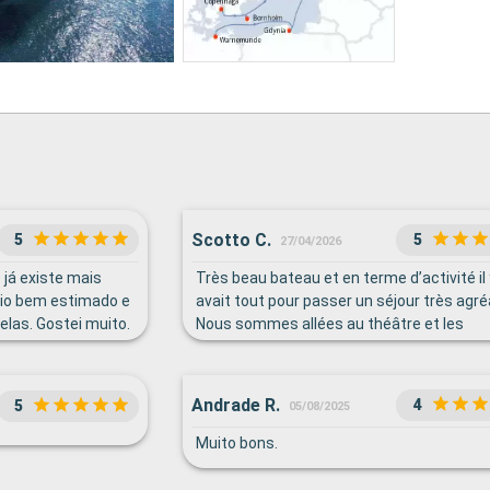
Scotto C.
5
5
27/04/2026
 já existe mais
Très beau bateau et en terme d’activité il
vio bem estimado e
avait tout pour passer un séjour très agré
elas. Gostei muito.
Nous sommes allées au théâtre et les
spectacles étaient magnifiques. De plus, 
personnel de bord était très sympathique
Andrade R.
4
5
05/08/2025
Muito bons.