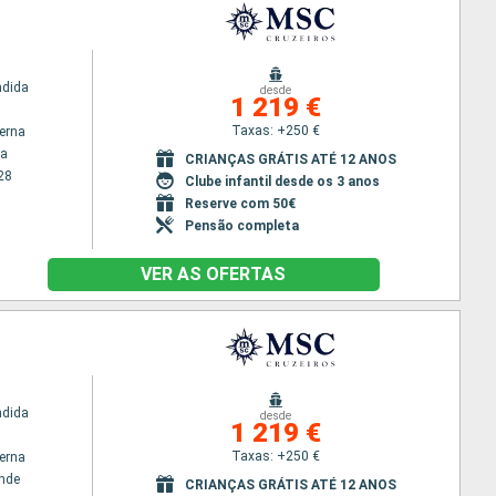
ndida
desde
1 219 €
Taxas: +250 €
terna
ga
CRIANÇAS GRÁTIS ATÉ 12 ANOS
28
Clube infantil desde os 3 anos
Reserve com 50€
Pensão completa
VER AS OFERTAS
ndida
desde
1 219 €
Taxas: +250 €
terna
nde
CRIANÇAS GRÁTIS ATÉ 12 ANOS