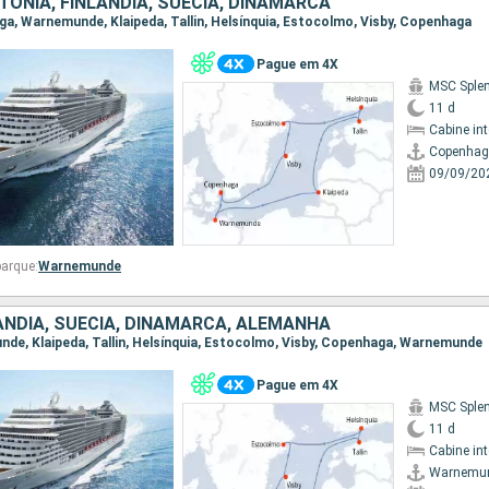
ÓNIA, FINLÂNDIA, SUÉCIA, DINAMARCA
aga, Warnemunde, Klaipeda, Tallin, Helsínquia, Estocolmo, Visby, Copenhaga
Pague em 4X
MSC Sple
11 d
Cabine in
Copenha
09/09/20
arque:
Warnemunde
ÂNDIA, SUÉCIA, DINAMARCA, ALEMANHA
unde, Klaipeda, Tallin, Helsínquia, Estocolmo, Visby, Copenhaga, Warnemunde
Pague em 4X
MSC Sple
11 d
Cabine in
Warnemu