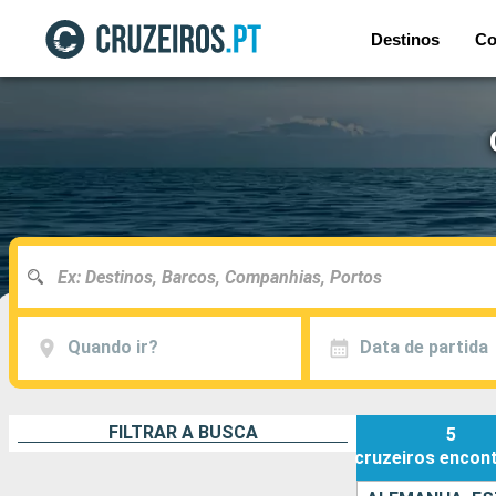
Destinos
Co
Quando ir?
Data de partida
FILTRAR A BUSCA
5
cruzeiros
encon