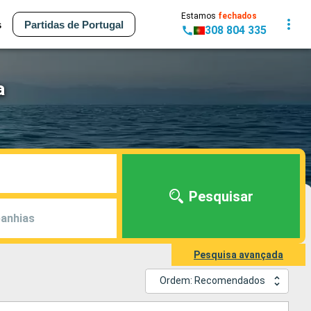
Estamos
fechados
s
Partidas de Portugal
308 804 335
a
Pesquisar
anhias
Pesquisa avançada
Ordem: Recomendados