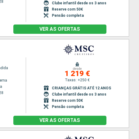
28
Clube infantil desde os 3 anos
Reserve com 50€
Pensão completa
VER AS OFERTAS
ndida
desde
1 219 €
Taxas: +250 €
terna
ga
CRIANÇAS GRÁTIS ATÉ 12 ANOS
28
Clube infantil desde os 3 anos
Reserve com 50€
Pensão completa
VER AS OFERTAS