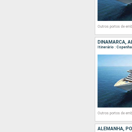
Outros portos de emb
DINAMARCA, AL
Itinerário : Copenh
Outros portos de emb
ALEMANHA, POL