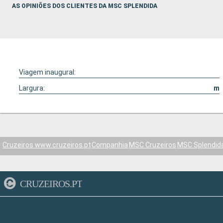
AS OPINIÕES DOS CLIENTES DA MSC SPLENDIDA
Viagem inaugural:
Largura:
m
Cruzeiros www.cruzeiros.pt
Companhia
MSC Cruzeiros
MSC Splendid
CRUZEIROS.PT