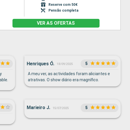
Reserve com 50€
Pensão completa
VER AS OFERTAS
Henriques Ó.
5
18/09/2025
 y
A meu ver, as actividades foram aliciantes e
able.
atrativas. O show diário era magnífico.
le
.
Marieiro J.
5
15/07/2025