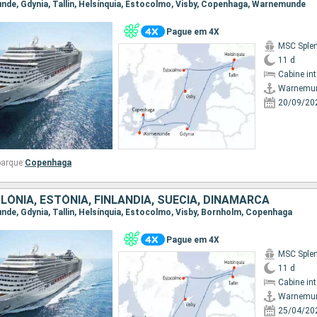
unde, Gdynia, Tallin, Helsínquia, Estocolmo, Visby, Copenhaga, Warnemunde
Pague em 4X
MSC Sple
11 d
Cabine in
Warnemu
20/09/20
arque:
Copenhaga
ÓNIA, ESTÓNIA, FINLÂNDIA, SUÉCIA, DINAMARCA
unde, Gdynia, Tallin, Helsínquia, Estocolmo, Visby, Bornholm, Copenhaga
Pague em 4X
MSC Sple
11 d
Cabine in
Warnemu
25/04/20