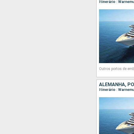
Itinerário : Warnem
Outros portos de emb
ALEMANHA, POL
Itinerário : Warnem