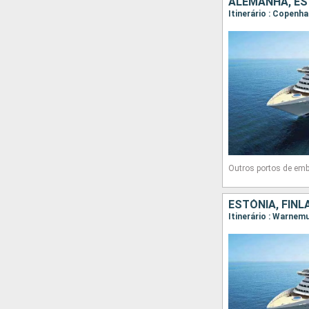
ALEMANHA, EST
Itinerário : Copenh
Outros portos de emb
ESTÓNIA, FINL
Itinerário : Warnem