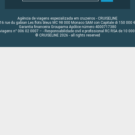
Agência de viagens especializada em cruzeiros - CRUISELINE
16 rue du gabian Les flots bleus MC 98 000 Monaco SAM con Capitale di 150 000 
Garantia financeira Groupama Apólice número 4000717380
viagens n° 006 02 0007 – - Responsabilidade civil e profissional RC RSA de 10 0
© CRUISELINE 2026 - all rights reserved