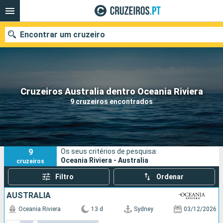
Encontrar um cruzeiro
Quando ir?
Cruzeiros Australia dentro Oceania Riviera
9 cruzeiros encontrados
Data de partida
Portos
Companhias
9
Os seus critérios de pesquisa:
Pesquisar
Oceania Riviera - Australia
cruzeiros
Filtro
Ordenar
AUSTRALIA
Oceania Riviera
13 d
Sydney
03/12/2026