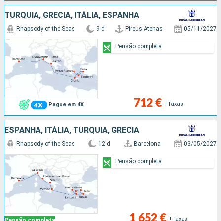
TURQUIA, GRÉCIA, ITÁLIA, ESPANHA
Rhapsody of the Seas
9 d
Pireus Atenas
05/11/2027
Pensão completa
712 €
+Taxas
Pague em 4X
ESPANHA, ITÁLIA, TURQUIA, GRÉCIA
Rhapsody of the Seas
12 d
Barcelona
03/05/2027
Pensão completa
1 652 €
+Taxas
Pensão completa