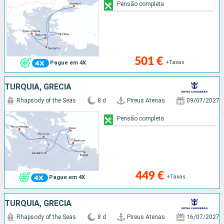
Pensão completa
501 €
+Taxas
Pague em 4X
TURQUIA, GRÉCIA
Rhapsody of the Seas
8 d
Pireus Atenas
09/07/2027
Pensão completa
449 €
+Taxas
Pague em 4X
TURQUIA, GRÉCIA
Rhapsody of the Seas
8 d
Pireus Atenas
16/07/2027