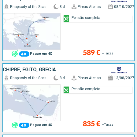
Rhapsody of the Seas
8 d
Pireus Atenas
08/10/2027
Pensão completa
589 €
+Taxas
Pague em 4X
CHIPRE, EGITO, GRÉCIA
Rhapsody of the Seas
8 d
Pireus Atenas
13/08/2027
Pensão completa
835 €
+Taxas
Pague em 4X