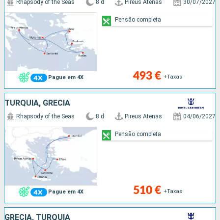
Rhapsody of the Seas
8 d
Pireus Atenas
30/07/2027
Pensão completa
493 €
+Taxas
Pague em 4X
TURQUIA, GRÉCIA
Rhapsody of the Seas
8 d
Pireus Atenas
04/06/2027
Pensão completa
510 €
+Taxas
Pague em 4X
GRÉCIA, TURQUIA