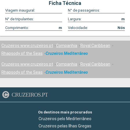
Ficha Técnica
Viagem inaugural:
N° de passageiros:
N° de tripulantes:
Largura:
m
Comprimento:
m
Velocidade:
Nós
Cruzeiros www.cruzeiros.pt
Companhia
Royal Caribbean
Rhapsody of the Seas
Cruzeiros Mediterrâneo
Cruzeiros www.cruzeiros.pt
Companhia
Royal Caribbean
Rhapsody of the Seas
Cruzeiros Mediterrâneo
CRUZEIROS.PT
Os destinos mais procurados
Cruzeiros pelo Mediterrâneo
Cruzeiros pelas Ilhas Gregas