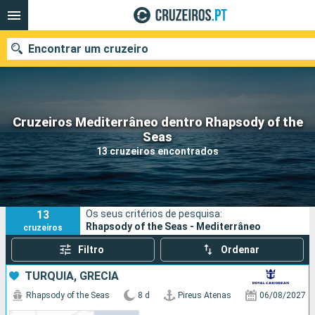
Encontrar um cruzeiro
Cruzeiros Mediterrâneo dentro Rhapsody of the
Quando ir?
Seas
13 cruzeiros encontrados
Data de partida
Portos
Companhias
13
Os seus critérios de pesquisa:
Pesquisar
Rhapsody of the Seas - Mediterrâneo
cruzeiros
Filtro
Ordenar
TURQUIA, GRÉCIA
Rhapsody of the Seas
8 d
Pireus Atenas
06/08/2027