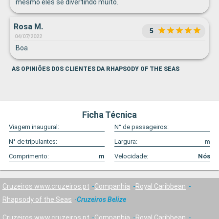
mesmo eles se divertindo muito.
Rosa M.
5
04/07/2022
Boa
AS OPINIÕES DOS CLIENTES DA RHAPSODY OF THE SEAS
Ficha Técnica
Viagem inaugural:
N° de passageiros:
N° de tripulantes:
Largura:
m
Comprimento:
m
Velocidade:
Nós
Cruzeiros www.cruzeiros.pt
Companhia
Royal Caribbean
Rhapsody of the Seas
Cruzeiros Belize
Cruzeiros www.cruzeiros.pt
Companhia
Royal Caribbean