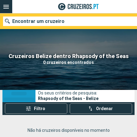
Encontrar um cruzeiro
Quando ir?
Cruzeiros Belize dentro Rhapsody of the Seas
0 cruzeiros encontrados
Data de partida
Portos
Companhias
Os seus critérios de pesquisa:
Pesquisar
Rhapsody of the Seas - Belize
Filtro
Ordenar
Não há cruzeiros disponíveis no momento