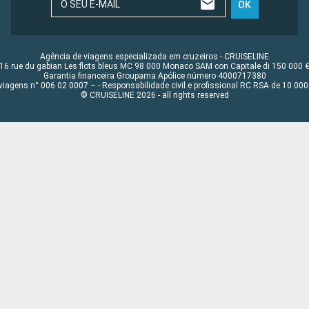
O SEU E-MAIL
OK
Agência de viagens especializada em cruzeiros - CRUISELINE
16 rue du gabian Les flots bleus MC 98 000 Monaco SAM con Capitale di 150 000 
Garantia financeira Groupama Apólice número 4000717380
viagens n° 006 02 0007 – - Responsabilidade civil e profissional RC RSA de 10 0
© CRUISELINE 2026 - all rights reserved