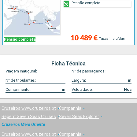
Pensão completa
10 489 €
Taxas incluídas
Pensão completa
Ficha Técnica
Viagem inaugural:
N° de passageiros:
N° de tripulantes:
Largura:
m
Comprimento:
m
Velocidade:
Nós
Cruzeiros www.cruzeiros.pt
Companhia
Regent Seven Seas Cruises
Seven Seas Explorer
Cruzeiros Meio Oriente
Cruzeiros www.cruzeiros.pt
Companhia