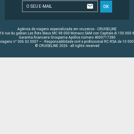
O SEU E-MAIL
OK
Agência de viagens especializada em cruzeiros - CRUISELINE
16 rue du gabian Les flots bleus MC 98 000 Monaco SAM con Capitale di 150 000 
Garantia financeira Groupama Apólice número 4000717380
viagens n° 006 02 0007 – - Responsabilidade civil e profissional RC RSA de 10 0
© CRUISELINE 2026 - all rights reserved