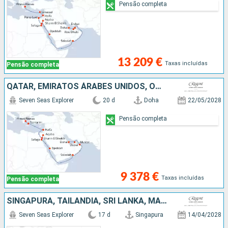
Pensão completa
13 209 €
Taxas incluídas
Pensão completa
QATAR, EMIRATOS ÁRABES UNIDOS, OMÃ, ARABIA SAUDITA, EGITO, JORDÂNIA, ISRAEL, GRÉCIA
Seven Seas Explorer
20 d
Doha
22/05/2028
Pensão completa
9 378 €
Taxas incluídas
Pensão completa
SINGAPURA, TAILÂNDIA, SRI LANKA, MALDIVAS, ÍNDIA, EMIRATOS ÁRABES UNIDOS, QATAR
Seven Seas Explorer
17 d
Singapura
14/04/2028