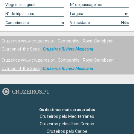
Viagem inaugural:
N° de passageiros:
N° de tripulantes:
Largura:
m
Comprimento:
m
Velocidade:
Nós
Cruzeiros www.cruzeiros.pt
Companhia
Royal Caribbean
Ovation of the Seas
Cruzeiros Riviera Mexicana
Cruzeiros www.cruzeiros.pt
Companhia
Royal Caribbean
Ovation of the Seas
Cruzeiros Riviera Mexicana
CRUZEIROS.PT
Os destinos mais procurados
Cruzeiros pelo Mediterrâneo
Cruzeiros pelas Ilhas Gregas
Cruzeiros pelo Caribe