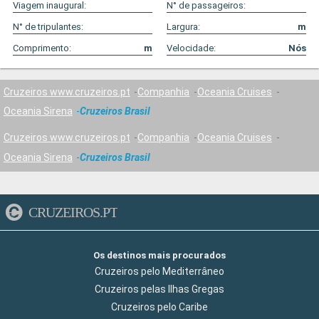
Viagem inaugural:
N° de passageiros:
N° de tripulantes:
Largura:
m
Comprimento:
m
Velocidade:
Nós
Cruzeiros www.cruzeiros.pt
Companhia
Oceania Cruises
Oceania Sirena
Cruzeiros Brasil
Cruzeiros www.cruzeiros.pt
Companhia
Oceania Cruises
Oceania Sirena
Cruzeiros Brasil
CRUZEIROS.PT
Os destinos mais procurados
Cruzeiros pelo Mediterrâneo
Cruzeiros pelas Ilhas Gregas
Cruzeiros pelo Caribe