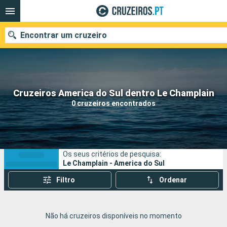
Encontrar um cruzeiro
Quando ir?
Cruzeiros America do Sul dentro Le Champlain
0 cruzeiros encontrados
Data de partida
Portos
Companhias
Os seus critérios de pesquisa:
Pesquisar
Le Champlain - America do Sul
Filtro
Ordenar
Não há cruzeiros disponíveis no momento