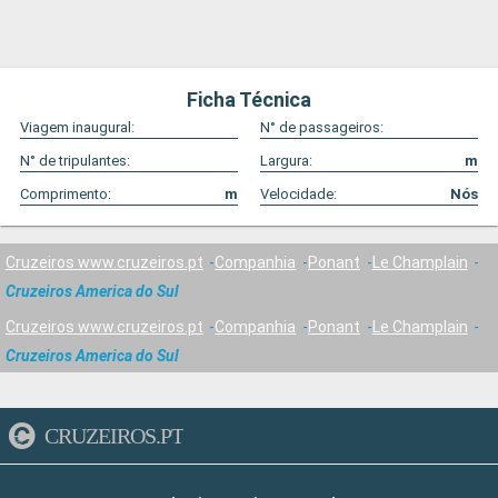
Ficha Técnica
Viagem inaugural:
N° de passageiros:
N° de tripulantes:
Largura:
m
Comprimento:
m
Velocidade:
Nós
Cruzeiros www.cruzeiros.pt
Companhia
Ponant
Le Champlain
Cruzeiros America do Sul
Cruzeiros www.cruzeiros.pt
Companhia
Ponant
Le Champlain
Cruzeiros America do Sul
CRUZEIROS.PT