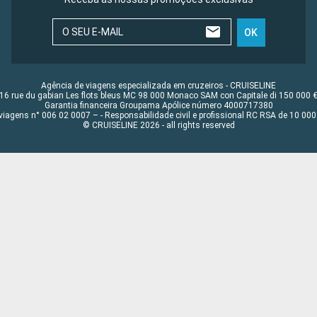
O SEU E-MAIL
OK
Agência de viagens especializada em cruzeiros - CRUISELINE
16 rue du gabian Les flots bleus MC 98 000 Monaco SAM con Capitale di 150 000 
Garantia financeira Groupama Apólice número 4000717380
viagens n° 006 02 0007 – - Responsabilidade civil e profissional RC RSA de 10 0
© CRUISELINE 2026 - all rights reserved