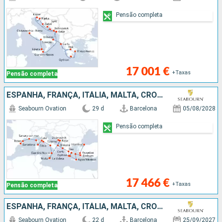
Pensão completa
17 001 €
+Taxas
Pensão completa
ESPANHA, FRANÇA, ITÁLIA, MALTA, CROÁCIA, MONTENEGRO, GRÉCIA, TURQUIA
Seabourn Ovation
29 d
Barcelona
05/08/2028
Pensão completa
17 466 €
+Taxas
Pensão completa
ESPANHA, FRANÇA, ITÁLIA, MALTA, CROÁCIA, MONTENEGRO, GRÉCIA
Seabourn Ovation
22 d
Barcelona
25/09/2027