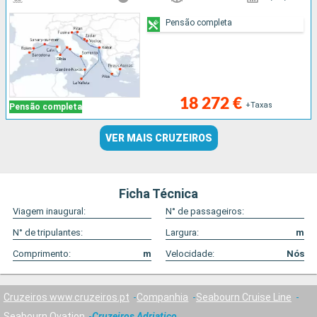
Pensão completa
18 272 €
+Taxas
Pensão completa
VER MAIS CRUZEIROS
Ficha Técnica
Viagem inaugural:
N° de passageiros:
N° de tripulantes:
Largura:
m
Comprimento:
m
Velocidade:
Nós
Cruzeiros www.cruzeiros.pt
Companhia
Seabourn Cruise Line
Seabourn Ovation
Cruzeiros Adriatico