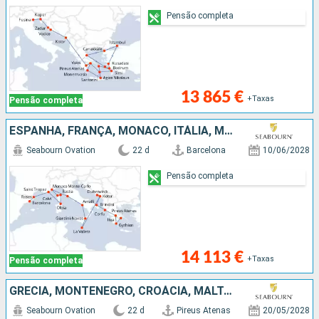
Pensão completa
13 865 €
+Taxas
Pensão completa
ESPANHA, FRANÇA, MÔNACO, ITÁLIA, MALTA, MONTENEGRO, CROÁCIA, GRÉCIA
Seabourn Ovation
22 d
Barcelona
10/06/2028
Pensão completa
14 113 €
+Taxas
Pensão completa
GRÉCIA, MONTENEGRO, CROÁCIA, MALTA, ITÁLIA, FRANÇA, ESPANHA
Seabourn Ovation
22 d
Pireus Atenas
20/05/2028