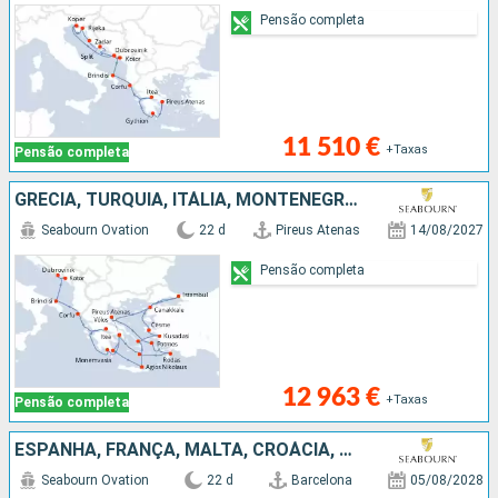
Pensão completa
11 510 €
+Taxas
Pensão completa
GRÉCIA, TURQUIA, ITÁLIA, MONTENEGRO, CROÁCIA
Seabourn Ovation
22 d
Pireus Atenas
14/08/2027
Pensão completa
12 963 €
+Taxas
Pensão completa
ESPANHA, FRANÇA, MALTA, CROÁCIA, MONTENEGRO, ITÁLIA, GRÉCIA
Seabourn Ovation
22 d
Barcelona
05/08/2028