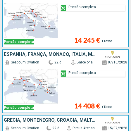
Pensão completa
14 245 €
+Taxas
Pensão completa
ESPANHA, FRANÇA, MÔNACO, ITÁLIA, MALTA, MONTENEGRO, CROÁCIA, GRÉCIA
Seabourn Ovation
22 d
Barcelona
07/10/2028
Pensão completa
14 408 €
+Taxas
Pensão completa
GRÉCIA, MONTENEGRO, CROÁCIA, MALTA, ITÁLIA, FRANÇA, ESPANHA
Seabourn Ovation
22 d
Pireus Atenas
15/07/2028