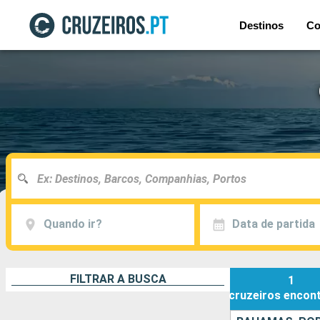
Destinos
Co
Quando ir?
Data de partida
FILTRAR A BUSCA
1
cruzeiros
encon