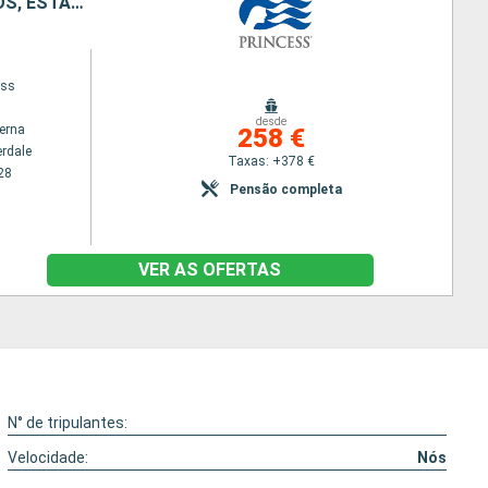
BAHAMAS, PORTO RICO, REPÚBLICA DOMINICANA, ILHAS TURCAS E CAICOS, ESTADOS UNIDOS
ess
desde
terna
258 €
erdale
Taxas: +378 €
28
Pensão completa
VER AS OFERTAS
N° de tripulantes:
Velocidade:
Nós