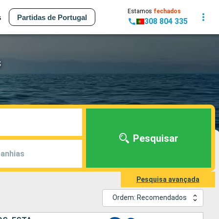
Estamos
fechados
s
Partidas de Portugal
308 804 335
s
Pesquisar
anhias
Pesquisa avançada
Ordem: Recomendados