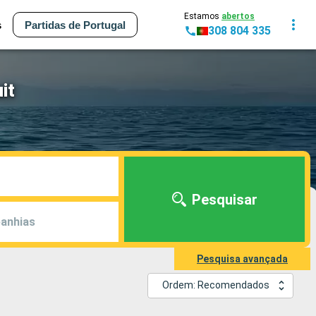
Estamos
abertos
s
Partidas de Portugal
308 804 335
it
Pesquisar
anhias
Pesquisa avançada
Ordem: Recomendados