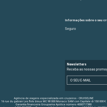
Informações sobre o seu cr
Seguro
Newsletters
Receba as nossas promoç
O SEU E-MAIL
Agência de viagens especializada em cruzeiros - CRUISELINE
16 rue du gabian Les flots bleus MC 98 000 Monaco SAM con Capitale di 150 000 €
Garantia financeira Groupama Apólice número 4000717380