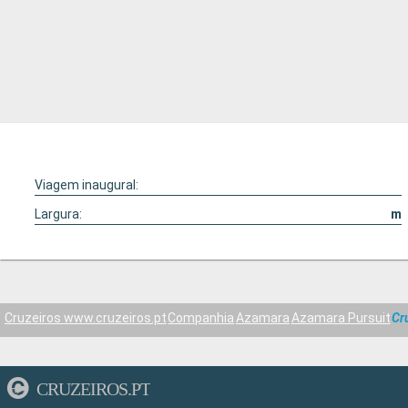
Viagem inaugural:
Largura:
m
Cruzeiros www.cruzeiros.pt
Companhia
Azamara
Azamara Pursuit
Cr
CRUZEIROS.PT