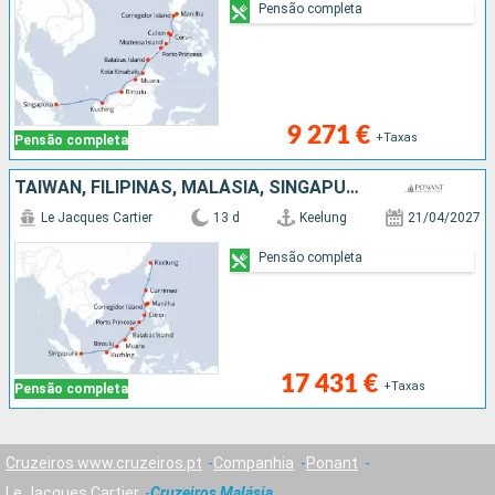
Pensão completa
9 271 €
+Taxas
Pensão completa
TAIWAN, FILIPINAS, MALÁSIA, SINGAPURA
Le Jacques Cartier
13 d
Keelung
21/04/2027
Pensão completa
17 431 €
+Taxas
Pensão completa
Cruzeiros www.cruzeiros.pt
Companhia
Ponant
Le Jacques Cartier
Cruzeiros Malásia