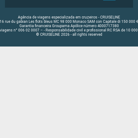
Agência de viagens especializada em cruzeiros - CRUISELINE
16 rue du gabian Les flots bleus MC 98 000 Monaco SAM con Capitale di 150 000 
Garantia financeira Groupama Apólice número 4000717380
viagens n° 006 02 0007 – - Responsabilidade civil e profissional RC RSA de 10 0
© CRUISELINE 2026 - all rights reserved