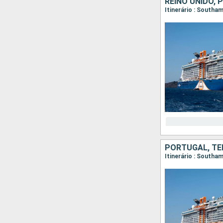
REINO UNIDO, 
Itinerário : Southa
PORTUGAL, TEN
Itinerário : Southa