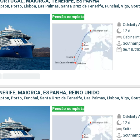
PORTUGAL, MAIORCA, TENERIFE, ESPANHA
mpton, Porto, Lisboa, Las Palmas, Santa Cruz de Tenerife, Funchal, Vigo, So
Pensão completa
Celebrity 
12 d
Cabine in
Southamp
06/10/20
ERIFE, MAIORCA, ESPANHA, REINO UNIDO
mpton, Porto, Funchal, Santa Cruz de Tenerife, Las Palmas, Lisboa, Vigo, So
Pensão completa
Celebrity 
12 d
Suíte
Southamp