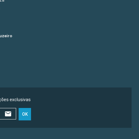
m
uzeiro
ões exclusivas
OK