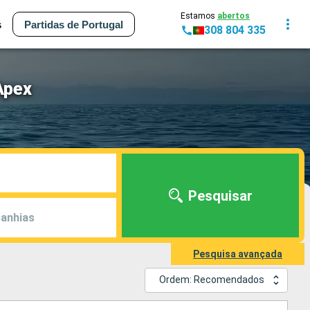
Estamos
abertos
s
Partidas de Portugal
308 804 335
Apex
Pesquisar
anhias
Pesquisa avançada
Ordem: Recomendados