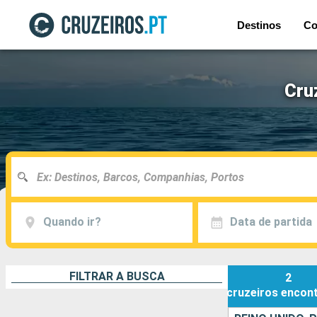
Destinos
Co
Cru
Quando ir?
Data de partida
FILTRAR A BUSCA
2
cruzeiros
encon