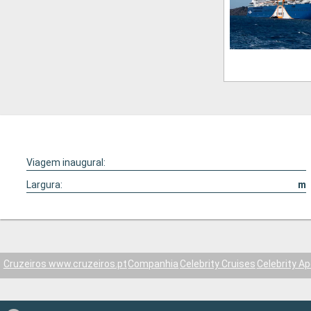
Viagem inaugural:
Largura:
m
Cruzeiros www.cruzeiros.pt
Companhia
Celebrity Cruises
Celebrity A