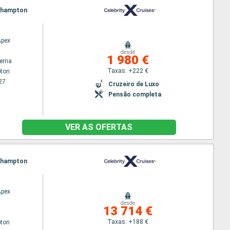
uthampton
Apex
desde
1 980 €
terna
Taxas: +222 €
ton
27
Cruzeiro de Luxo
Pensão completa
VER AS OFERTAS
uthampton
Apex
desde
13 714 €
Taxas: +188 €
ton