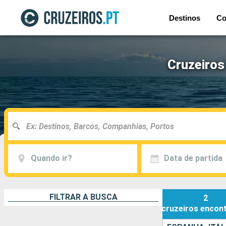
Destinos
Co
Cruzeiros
Quando ir?
Data de partida
FILTRAR A BUSCA
2
cruzeiros
encon