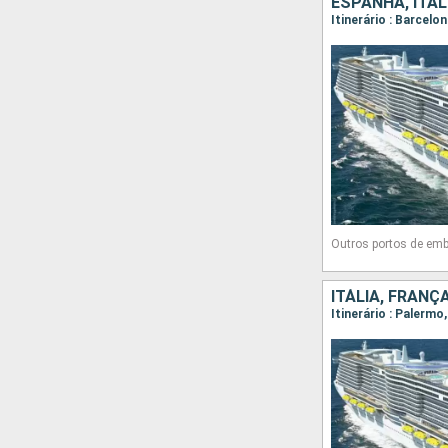
ESPANHA, ITÁL
Itinerário : Barcel
Outros portos de emb
ITÁLIA, FRANÇ
Itinerário : Palerm