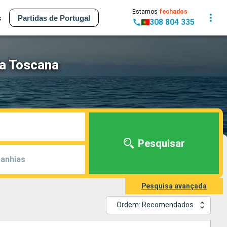
Estamos
fechados
s
Partidas de Portugal
308 804 335
ta Toscana
Pesquisar
anhias
Pesquisa avançada
Ordem: Recomendados