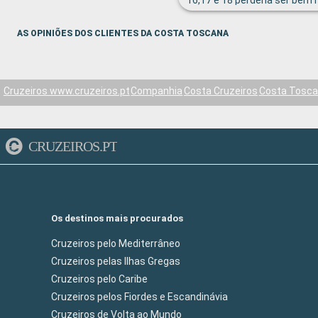
16,17 e 18 perderia ser bem 
com melhores eventos diurno
AS OPINIÕES DOS CLIENTES DA COSTA TOSCANA
Cruzeiros www.cruzeiros.pt
Companhia
Costa Cruzeiros
Costa Tosc
CRUZEIROS.PT
Os destinos mais procurados
Cruzeiros pelo Mediterrâneo
Cruzeiros pelas Ilhas Gregas
Cruzeiros pelo Caribe
Cruzeiros pelos Fiordes e Escandinávia
Cruzeiros de Volta ao Mundo