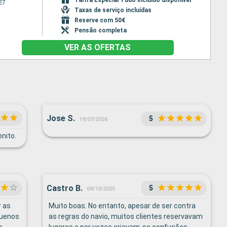
27
Taxas de serviço incluídas
Reserve com 50€
Pensão completa
VER AS OFERTAS
Jose S.
5
19/07/2026
nito.
Castro B.
5
04/10/2025
r as
Muito boas. No entanto, apesar de ser contra
quenos
as regras do navio, muitos clientes reservavam