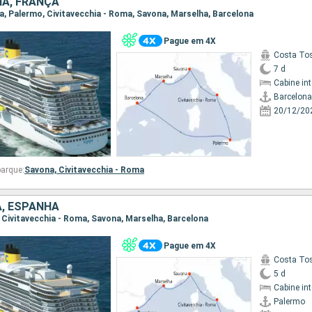
IA, FRANÇA
ona, Palermo, Civitavecchia - Roma, Savona, Marselha, Barcelona
Pague em 4X
Costa To
7 d
Cabine in
Barcelona
20/12/20
arque:
Savona,
Civitavecchia - Roma
A, ESPANHA
o, Civitavecchia - Roma, Savona, Marselha, Barcelona
Pague em 4X
Costa To
5 d
Cabine in
Palermo