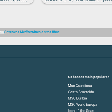
melhor explorada,
para tanta gente, muito camarote e pouc
s ( fim de tarde)
espaço e poucos tripulantes para muita g
ana
Cruzeiros Mediterrâneo e suas ilhas
Os barcos mais populares
Msc Grandiosa
Costa Smeralda
MSC Euribia
MSC World Europa
Icon of the Seas