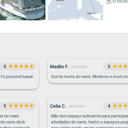
27/05/20
Madlin F.
5
5
29/07/2026
foi possível baixar
Gostei muito do navio. Moderno e muito bo
.
Celia C.
5
4
24/05/2026
a ter mais
Não tem espaço suficiente para participa
 do navio deck
atividades do navio, teatro e espaços pe