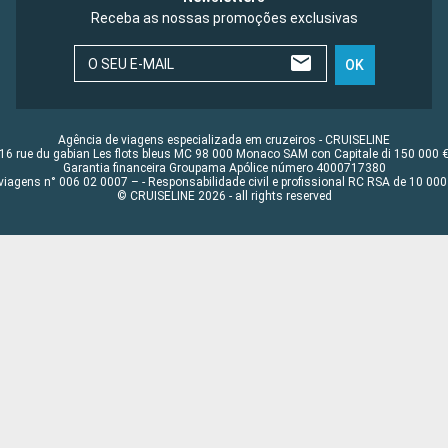
Receba as nossas promoções exclusivas
O SEU E-MAIL
OK
Agência de viagens especializada em cruzeiros - CRUISELINE
16 rue du gabian Les flots bleus MC 98 000 Monaco SAM con Capitale di 150 000 
Garantia financeira Groupama Apólice número 4000717380
viagens n° 006 02 0007 – - Responsabilidade civil e profissional RC RSA de 10 0
© CRUISELINE 2026 - all rights reserved