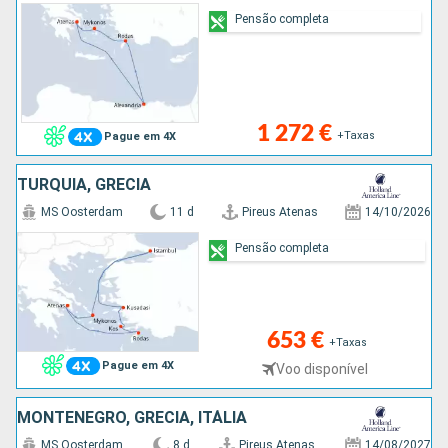
Pensão completa
1 272 €
+Taxas
Pague em 4X
TURQUIA, GRÉCIA
MS Oosterdam
11 d
Pireus Atenas
14/10/2026
Pensão completa
653 €
+Taxas
Pague em 4X
Voo disponível
MONTENEGRO, GRÉCIA, ITÁLIA
MS Oosterdam
8 d
Pireus Atenas
14/08/2027