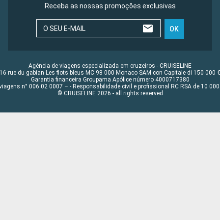
Receba as nossas promoções exclusivas
O SEU E-MAIL
OK
Agência de viagens especializada em cruzeiros - CRUISELINE
16 rue du gabian Les flots bleus MC 98 000 Monaco SAM con Capitale di 150 000 
Garantia financeira Groupama Apólice número 4000717380
viagens n° 006 02 0007 – - Responsabilidade civil e profissional RC RSA de 10 0
© CRUISELINE 2026 - all rights reserved