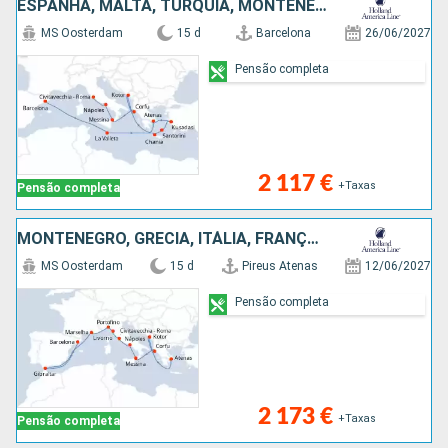
ESPANHA, MALTA, TURQUIA, MONTENEGRO, GRÉCIA, ITÁLIA
MS Oosterdam
15 d
Barcelona
26/06/2027
Pensão completa
2 117 €
+Taxas
Pensão completa
MONTENEGRO, GRÉCIA, ITÁLIA, FRANÇA, GIBRALTAR, ESPANHA
MS Oosterdam
15 d
Pireus Atenas
12/06/2027
Pensão completa
2 173 €
+Taxas
Pensão completa