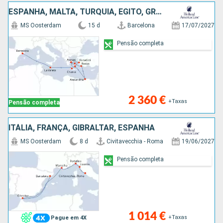
ESPANHA, MALTA, TURQUIA, EGITO, GRÉCIA
MS Oosterdam
15 d
Barcelona
17/07/2027
Pensão completa
2 360 €
+Taxas
Pensão completa
ITÁLIA, FRANÇA, GIBRALTAR, ESPANHA
MS Oosterdam
8 d
Civitavecchia - Roma
19/06/2027
Pensão completa
1 014 €
+Taxas
Pague em 4X