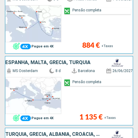
Pensão completa
884 €
+Taxas
Pague em 4X
ESPANHA, MALTA, GRÉCIA, TURQUIA
MS Oosterdam
8 d
Barcelona
26/06/2027
Pensão completa
1 135 €
+Taxas
Pague em 4X
TURQUIA, GRÉCIA, ALBÂNIA, CROÁCIA, ITÁLIA