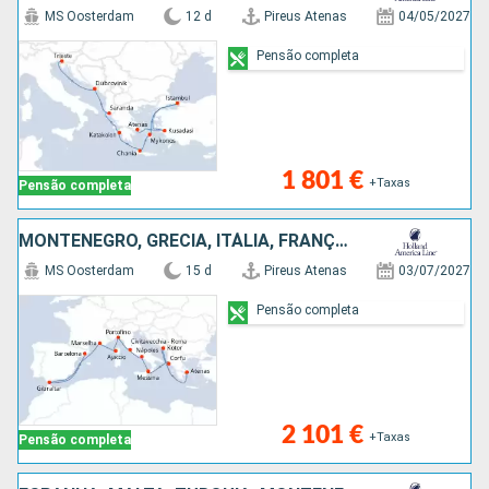
MS Oosterdam
12 d
Pireus Atenas
04/05/2027
Pensão completa
1 801 €
+Taxas
Pensão completa
MONTENEGRO, GRÉCIA, ITÁLIA, FRANÇA, GIBRALTAR, ESPANHA
MS Oosterdam
15 d
Pireus Atenas
03/07/2027
Pensão completa
2 101 €
+Taxas
Pensão completa