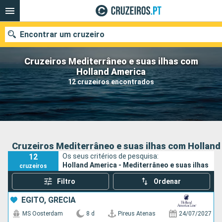
Encontrar um cruzeiro
Cruzeiros Mediterrâneo e suas ilhas com
Holland America
12 cruzeiros encontrados
Quando ir?
Data de partida
Portos
Companhias
Cruzeiros Mediterrâneo e suas ilhas com Holland
12
Os seus critérios de pesquisa:
Pesquisar
Holland America - Mediterrâneo e suas ilhas
cruzeiros
Filtro
Ordenar
EGITO, GRÉCIA
MS Oosterdam
8 d
Pireus Atenas
24/07/2027