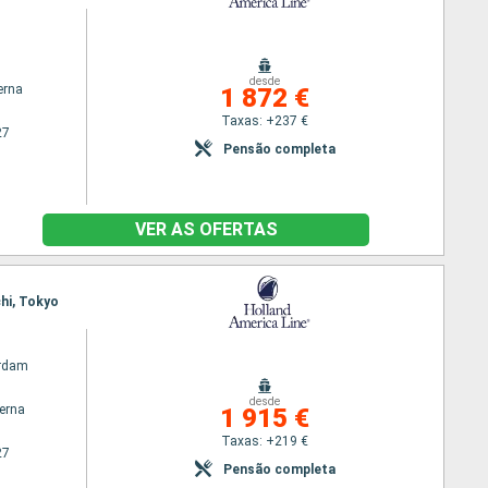
desde
erna
1 872 €
Taxas: +237 €
27
Pensão completa
VER AS OFERTAS
chi, Tokyo
rdam
desde
terna
1 915 €
Taxas: +219 €
27
Pensão completa