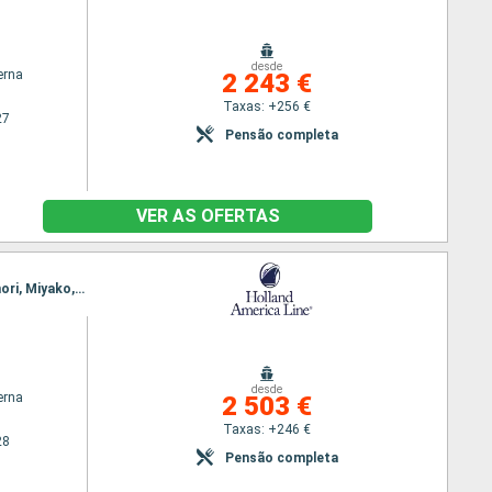
desde
erna
2 243 €
Taxas: +256 €
27
Pensão completa
VER AS OFERTAS
Itinerário : Tokyo, Kobe, kochi, Kagoshima, Fukuoka, Sokcho, Kanazawa, Sakata, Hakodate, aomori, Miyako, Tokyo
desde
erna
2 503 €
Taxas: +246 €
28
Pensão completa