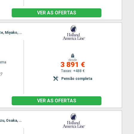
VER AS OFERTAS
Itinerário : Tokyo, Shimizu, Osaka, Hiroshima, Pusan, Sakai-Minato, Maizuru, Kanazawa, Hakodate, Miyako, hittachinaka, Tokyo, Shimizu, Osaka, kochi, Fukuoka, Yeosu, Maizuru, Niigata, Hakodate, aomori, Miyako, Tokyo
desde
erna
3 891 €
Taxas: +488 €
27
Pensão completa
VER AS OFERTAS
Itinerário : Tokyo, kochi, Kagoshima, Nagasaki, Seoul, Jeju, Pusan, Fukuoka, Osaka, Tokyo, Shimizu, Osaka, Hiroshima, Pusan, Sakai-Minato, Maizuru, Kanazawa, Hakodate, Miyako, hittachinaka, Tokyo