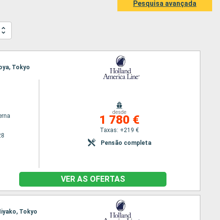
Pesquisa avançada
goya, Tokyo
desde
erna
1 780 €
Taxas: +219 €
28
Pensão completa
VER AS OFERTAS
Miyako, Tokyo