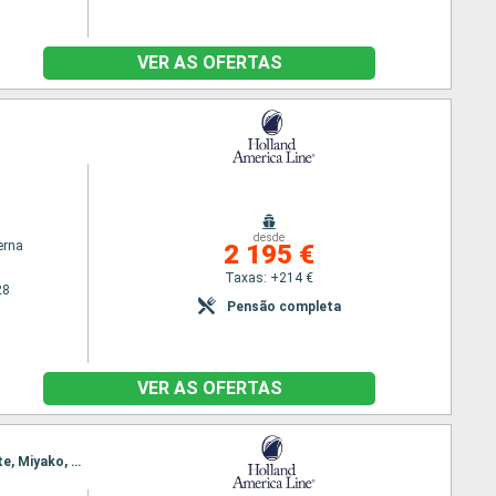
VER AS OFERTAS
desde
erna
2 195 €
Taxas: +214 €
28
Pensão completa
VER AS OFERTAS
Itinerário : Tokyo, Shimizu, Osaka, Hiroshima, Pusan, Sakai-Minato, Maizuru, Kanazawa, Hakodate, Miyako, hittachinaka, Tokyo