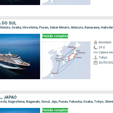
A DO SUL
Pensão completa
Noordam
29 d
Cabine int
Tokyo
26/09/20
L, JAPÃO
Pensão completa