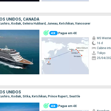
OS UNIDOS, CANADÁ
 Kushiro, Kodiak, Geleira Hubbard, Juneau, Ketchikan, Vancouver
Pague em 4X
MS Weste
16 d
Cabine int
Tokyo
25/04/20
DOS UNIDOS
 Kushiro, Kodiak, Sitka, Ketchikan, Prince Rupert, Seattle
Pague em 4X