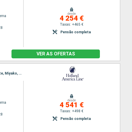
desde
erna
4 254 €
Taxas: +465 €
28
Pensão completa
VER AS OFERTAS
Itinerário : Tokyo, Shimizu, Osaka, Hiroshima, Pusan, Sakai-Minato, Maizuru, Kanazawa, Hakodate, Miyako, hittachinaka, Tokyo, Kobe, kochi, Kagoshima, Fukuoka, Sokcho, Kanazawa, Sakata, Hakodate, aomori, Miyako, Tokyo
desde
erna
4 541 €
Taxas: +498 €
28
Pensão completa