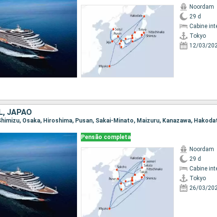
Noordam
29 d
Cabine int
Tokyo
12/03/20
L, JAPÃO
Pensão completa
Noordam
29 d
Cabine int
Tokyo
26/03/20