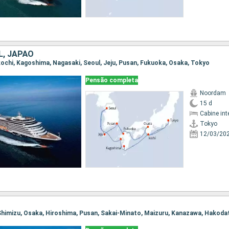
L, JAPÃO
 kochi, Kagoshima, Nagasaki, Seoul, Jeju, Pusan, Fukuoka, Osaka, Tokyo
Pensão completa
Noordam
15 d
Cabine int
Tokyo
12/03/20