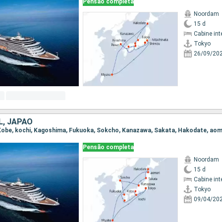
Pensão completa
Noordam
15 d
Cabine int
Tokyo
26/09/20
L, JAPÃO
Pensão completa
Noordam
15 d
Cabine int
Tokyo
09/04/20