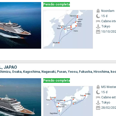
Pensão completa
Noordam
15 d
Cabine int
Tokyo
10/10/20
L, JAPÃO
, Shimizu, Osaka, Kagoshima, Nagasaki, Pusan, Yeosu, Fukuoka, Hiroshima, ko
Pensão completa
MS Weste
15 d
Cabine ex
Tokyo
28/02/20