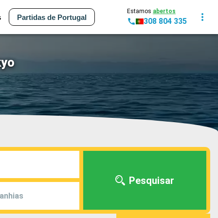
Estamos
abertos
s
Partidas de Portugal
308 804 335
kyo
Pesquisar
anhias