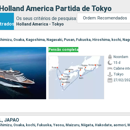
Holland America Partida de Tokyo
Os seus critérios de pesquisa:
Ordem: Recomendados
trados
Holland America - Tokyo
, Shimizu, Osaka, Kagoshima, Nagasaki, Pusan, Fukuoka, Hiroshima, kochi, Na
Pensão completa
Noordam
15 d
Cabine int
Tokyo
27/02/20
L, JAPÃO
 Shimizu, Osaka, kochi, Fukuoka, Yeosu, Maizuru, Niigata, Hakodate, aomori, 