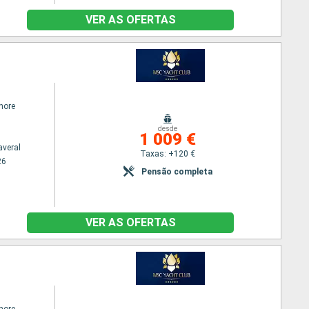
VER AS OFERTAS
hore
desde
1 009 €
averal
Taxas: +120 €
26
Pensão completa
VER AS OFERTAS