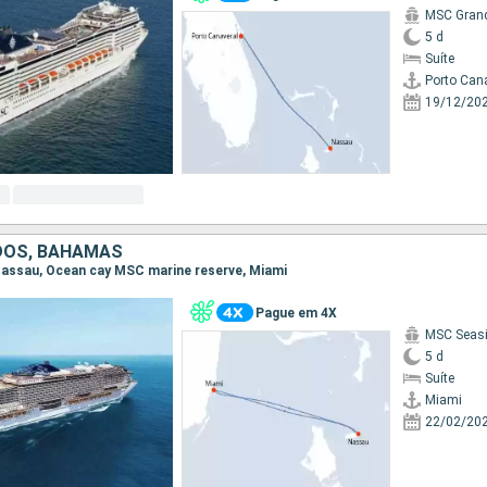
MSC Gran
5 d
Suíte
Porto Can
19/12/20
DOS, BAHAMAS
, Nassau, Ocean cay MSC marine reserve, Miami
Pague em 4X
MSC Seas
5 d
Suíte
Miami
22/02/20