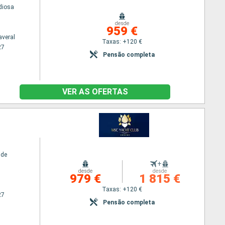
diosa
desde
959 €
averal
Taxas: +120 €
27
Pensão completa
VER AS OFERTAS
ide
+
desde
desde
979 €
1 815 €
Taxas: +120 €
27
Pensão completa