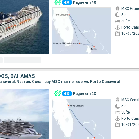
Pague em 4X
MSC Gran
5 d
Suíte
Porto Can
10/09/20
DOS, BAHAMAS
 Canaveral, Nassau, Ocean cay MSC marine reserve, Porto Canaveral
Pague em 4X
MSC Seas
5 d
Suíte
Porto Can
10/01/20