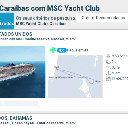
 Caraíbas com MSC Yacht Club
Os seus critérios de pesquisa:
Ordem: Recomendados
trados
MSC Yacht Club - Caraíbas
TADOS UNIDOS
, Ocean cay MSC marine reserve, Nassau, Miami
Pague em 4X
MSC Seas
5 d
Suíte
Miami
11/09/20
DOS, BAHAMAS
, Nassau, Ocean cay MSC marine reserve, Miami