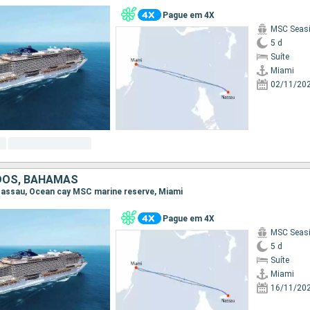
Pague em 4X
MSC Seas
5 d
Suíte
Miami
02/11/20
DOS, BAHAMAS
, Nassau, Ocean cay MSC marine reserve, Miami
Pague em 4X
MSC Seas
5 d
Suíte
Miami
16/11/20