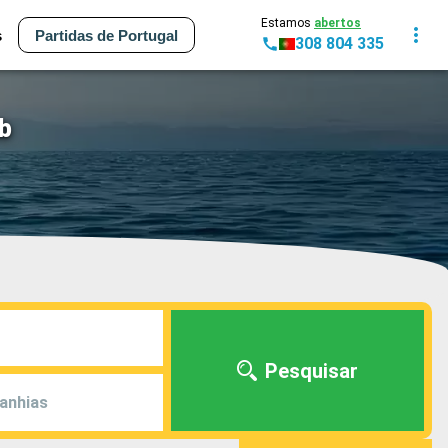
Estamos
abertos
s
Partidas de Portugal
308 804 335
b
Pesquisar
anhias