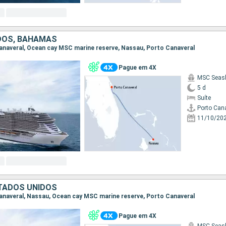
DOS, BAHAMAS
 Canaveral, Ocean cay MSC marine reserve, Nassau, Porto Canaveral
Pague em 4X
MSC Seas
5 d
Suíte
Porto Can
11/10/20
TADOS UNIDOS
 Canaveral, Nassau, Ocean cay MSC marine reserve, Porto Canaveral
Pague em 4X