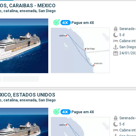
OS, CARAIBAS - MEXICO
go, catalina, ensenada, San Diego
Pague em 4X
Serenade 
5 d
Cabine in
San Diego
24/01/20
EXICO, ESTADOS UNIDOS
go, catalina, ensenada, San Diego
Pague em 4X
Serenade 
5 d
Cabine in