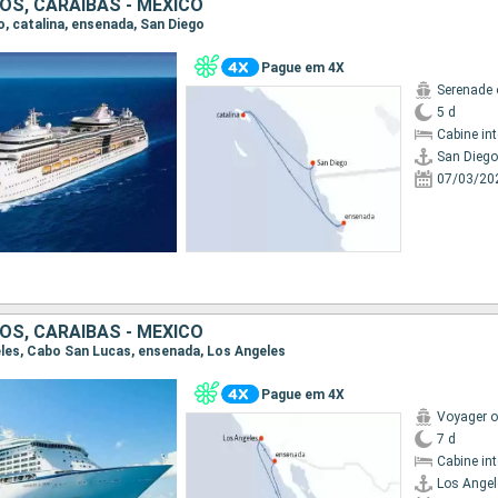
OS, CARAIBAS - MEXICO
go, catalina, ensenada, San Diego
Pague em 4X
Serenade 
5 d
Cabine in
San Diego
07/03/20
OS, CARAIBAS - MEXICO
geles, Cabo San Lucas, ensenada, Los Angeles
Pague em 4X
Voyager o
7 d
Cabine in
Los Angel