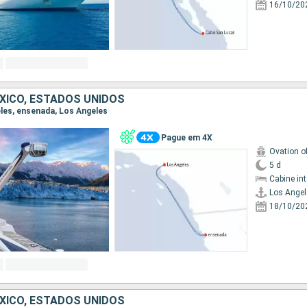
16/10/20
EXICO, ESTADOS UNIDOS
eles, ensenada, Los Angeles
Pague em 4X
Ovation o
5 d
Cabine in
Los Angel
18/10/20
EXICO, ESTADOS UNIDOS