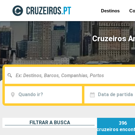
Destinos
Co
Cruzeiros A
Quando ir?
Data de partida
FILTRAR A BUSCA
396
cruzeiros
encon