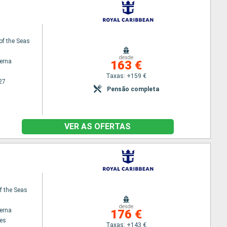
of the Seas
desde
terna
163 €
Taxas: +159 €
27
Pensão completa
VER AS OFERTAS
f the Seas
desde
terna
176 €
es
Taxas: +143 €