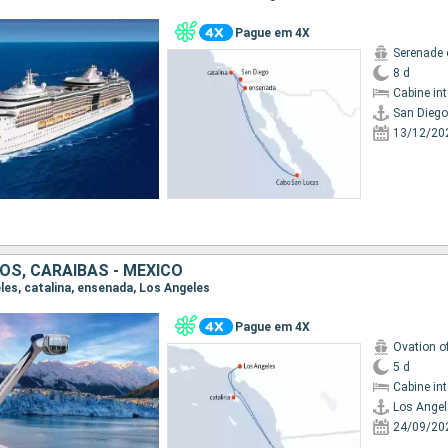
Pague em 4X
Serenade 
8 d
Cabine in
San Diego
13/12/20
OS, CARAIBAS - MEXICO
eles, catalina, ensenada, Los Angeles
Pague em 4X
Ovation o
5 d
Cabine in
Los Angel
24/09/20