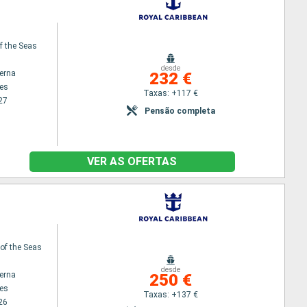
f the Seas
desde
terna
232 €
es
Taxas: +117 €
27
Pensão completa
VER AS OFERTAS
f the Seas
desde
terna
250 €
es
Taxas: +137 €
26