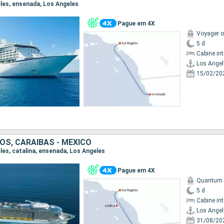
eles, ensenada, Los Angeles
Pague em 4X
Voyager o
5 d
Cabine in
Los Angel
15/02/20
OS, CARAIBAS - MEXICO
eles, catalina, ensenada, Los Angeles
Pague em 4X
Quantum o
5 d
Cabine in
Los Angel
31/08/20