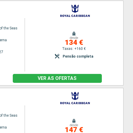
of the Seas
desde
terna
134 €
Taxas: +160 €
27
Pensão completa
VER AS OFERTAS
of the Seas
desde
terna
147 €