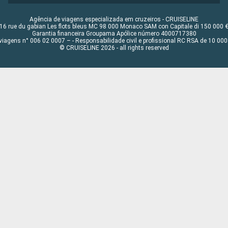
Agência de viagens especializada em cruzeiros - CRUISELINE
16 rue du gabian Les flots bleus MC 98 000 Monaco SAM con Capitale di 150 000 
Garantia financeira Groupama Apólice número 4000717380
viagens n° 006 02 0007 – - Responsabilidade civil e profissional RC RSA de 10 0
© CRUISELINE 2026 - all rights reserved