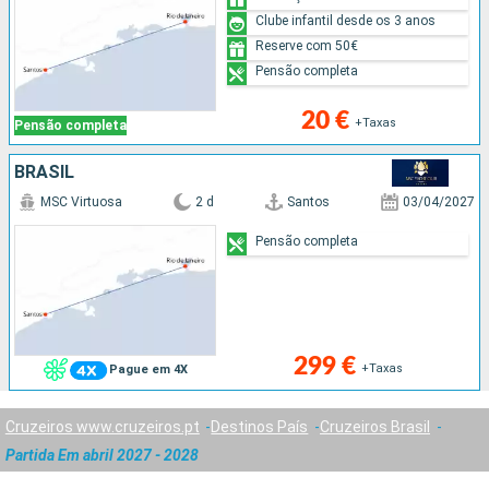
Clube infantil desde os 3 anos
Reserve com 50€
Pensão completa
20 €
+Taxas
Pensão completa
BRASIL
MSC Virtuosa
2 d
Santos
03/04/2027
Pensão completa
299 €
+Taxas
Pague em 4X
Cruzeiros www.cruzeiros.pt
Destinos País
Cruzeiros Brasil
Partida Em abril 2027 - 2028