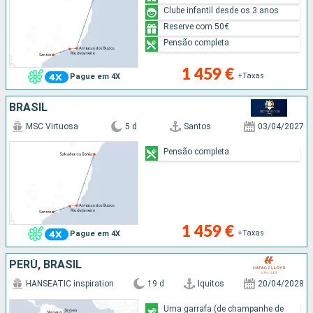
Clube infantil desde os 3 anos
Reserve com 50€
Pensão completa
1 459 €
+Taxas
Pague em 4X
BRASIL
MSC Virtuosa
5 d
Santos
03/04/2027
Pensão completa
1 459 €
+Taxas
Pague em 4X
PERÚ, BRASIL
HANSEATIC inspiration
19 d
Iquitos
20/04/2028
Uma garrafa (de champanhe de