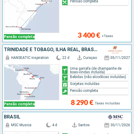
Pensão completa
3 400 €
+Taxas
Pensão completa
TRINIDADE E TOBAGO, ILHA REAL, BRASIL, URUGUAI, ARGENTINA
HANSEATIC inspiration
22 d
Curaçao
05/11/2027
Uma garrafa (de champanhe de
boas-vindas incluída)
Bebidas (não alcoólicas incluídas)
Gorjetas incluídas
Pensão completa
8 290 €
Taxas incluídas
Pensão completa
BRASIL
MSC Musica
4 d
Santos
30/11/2026