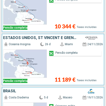
10 344 €
Taxas incluídas
Pensão completa
ESTADOS UNIDOS, ST VINCENT E GRENADINES, ANTÍGUA E BARBUDA, SANTA LÚCIA, TRINIDADE E TOBAGO, BRASIL, BARBADOS, DOMINICA, SÃO MARTINHO, PORTO RICO, BAHAMAS
Oceania Insignia
26 d
Miami
24/11/2026
Pensão completa
11 189 €
Taxas incluídas
Pensão completa
BRASIL
Costa Diadema
5 d
Maceio
19/11/2026
Crianças grátis