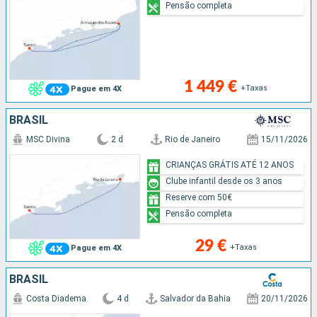
Pensão completa
1 449 €
+Taxas
Pague em 4X
BRASIL
MSC Divina
2 d
Rio de Janeiro
15/11/2026
CRIANÇAS GRÁTIS ATÉ 12 ANOS
Clube infantil desde os 3 anos
Reserve com 50€
Pensão completa
29 €
+Taxas
Pague em 4X
BRASIL
Costa Diadema
4 d
Salvador da Bahia
20/11/2026