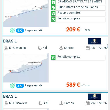
CRIANÇAS GRÁTIS ATÉ 12 ANOS
Clube infantil desde os 3 anos
Reserve com 50€
Pensão completa
209 €
+Taxas
Pague em 4X
BRASIL
MSC Musica
4 d
Santos
23/11/2026
Pensão completa
589 €
+Taxas
Pague em 4X
BRASIL
MSC Seaview
4 d
Santos
29/11/2026