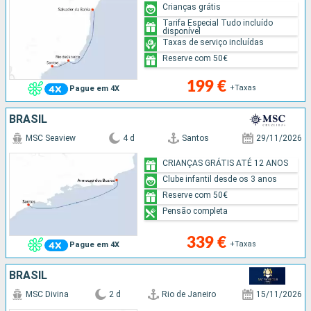
Crianças grátis
Tarifa Especial Tudo incluído
disponível
Taxas de serviço incluídas
Reserve com 50€
199 €
+Taxas
Pague em 4X
BRASIL
MSC Seaview
4 d
Santos
29/11/2026
CRIANÇAS GRÁTIS ATÉ 12 ANOS
Clube infantil desde os 3 anos
Reserve com 50€
Pensão completa
339 €
+Taxas
Pague em 4X
BRASIL
MSC Divina
2 d
Rio de Janeiro
15/11/2026