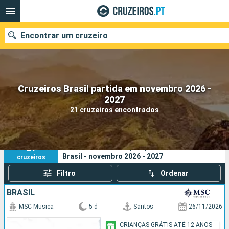
Encontrar um cruzeiro
Cruzeiros Brasil partida em novembro 2026 -
Quando ir?
2027
21 cruzeiros encontrados
Data de partida
Portos
Companhias
21
Os seus critérios de pesquisa:
Brasil - novembro 2026 - 2027
cruzeiros
Pesquisar
Filtro
Ordenar
BRASIL
MSC Musica
5 d
Santos
26/11/2026
CRIANÇAS GRÁTIS ATÉ 12 ANOS