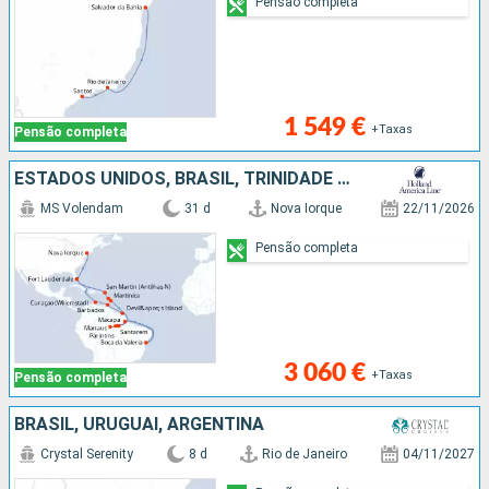
Pensão completa
1 549 €
+Taxas
Pensão completa
ESTADOS UNIDOS, BRASIL, TRINIDADE E TOBAGO, FRANÇA, BARBADOS, MARTINICA, CURAÇAO, SÃO MARTINHO
MS Volendam
31 d
Nova Iorque
22/11/2026
Pensão completa
3 060 €
+Taxas
Pensão completa
BRASIL, URUGUAI, ARGENTINA
Crystal Serenity
8 d
Rio de Janeiro
04/11/2027