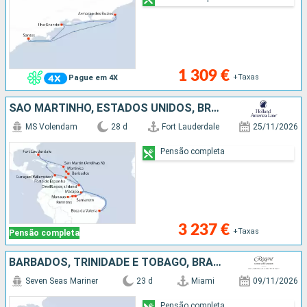
1 309 €
+Taxas
Pague em 4X
SÃO MARTINHO, ESTADOS UNIDOS, BRASIL, CURAÇAO, BARBADOS, TRINIDADE E TOBAGO, MARTINICA, FRANÇA
MS Volendam
28 d
Fort Lauderdale
25/11/2026
Pensão completa
3 237 €
+Taxas
Pensão completa
BARBADOS, TRINIDADE E TOBAGO, BRASIL, GRENADA, PORTO RICO, ESTADOS UNIDOS
Seven Seas Mariner
23 d
Miami
09/11/2026
Pensão completa