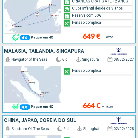
CRIANÇAS GRÁTIS ATÉ 12 ANOS
Clube infantil desde os 3 anos
Reserve com 50€
Pensão completa
649 €
+Taxas
Pague em 4X
MALÁSIA, TAILÂNDIA, SINGAPURA
Navigator of the Seas
6 d
Singapura
08/02/2027
Pensão completa
664 €
+Taxas
Pague em 4X
CHINA, JAPÃO, COREIA DO SUL
Spectrum Of The Seas
6 d
Shanghai
02/02/2028