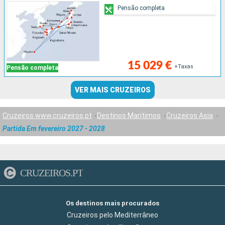
Pensão completa
15 029 €
+Taxas
Pensão completa
VER MAIS CRUZEIROS
Cruzeiros www.cruzeiros.pt
Destinos Maritimos
Cruzeiros Asia
Partida Em fevereiro 2027 - 2028
CRUZEIROS.PT
Os destinos mais procurados
Cruzeiros pelo Mediterrâneo