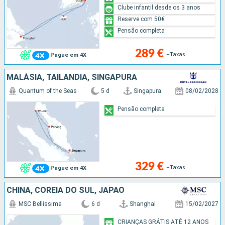
Clube infantil desde os 3 anos
Reserve com 50€
Pensão completa
289 €
+Taxas
Pague em 4X
MALÁSIA, TAILÂNDIA, SINGAPURA
Quantum of the Seas
5 d
Singapura
08/02/2028
Pensão completa
329 €
+Taxas
Pague em 4X
CHINA, COREIA DO SUL, JAPÃO
MSC Bellissima
6 d
Shanghai
15/02/2027
CRIANÇAS GRÁTIS ATÉ 12 ANOS