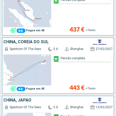
437 €
+Taxas
Pague em 4X
CHINA, COREIA DO SUL
Spectrum Of The Seas
5 d
Shanghai
27/02/2027
Pensão completa
443 €
+Taxas
Pague em 4X
CHINA, JAPÃO
Spectrum Of The Seas
5 d
Shanghai
13/02/2027