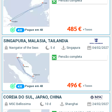
Pensão completa
485 €
+Taxas
Pague em 4X
SINGAPURA, MALÁSIA, TAILÂNDIA
Navigator of the Seas
5 d
Singapura
04/02/2027
Pensão completa
496 €
+Taxas
Pague em 4X
COREIA DO SUL, JAPÃO, CHINA
MSC Bellissima
10 d
Shanghai
24/02/2027