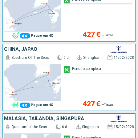
427 €
+Taxas
Pague em 4X
CHINA, JAPÃO
Spectrum Of The Seas
6 d
Shanghai
11/02/2028
Pensão completa
427 €
+Taxas
Pague em 4X
MALÁSIA, TAILÂNDIA, SINGAPURA
Quantum of the Seas
6 d
Singapura
15/02/2028
Pensão completa