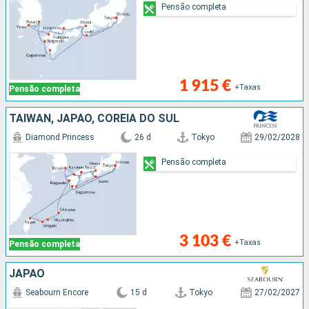
Pensão completa
1 915 €
+Taxas
Pensão completa
TAIWAN, JAPÃO, COREIA DO SUL
Diamond Princess
26 d
Tokyo
29/02/2028
Pensão completa
3 103 €
+Taxas
Pensão completa
JAPÃO
Seabourn Encore
15 d
Tokyo
27/02/2027