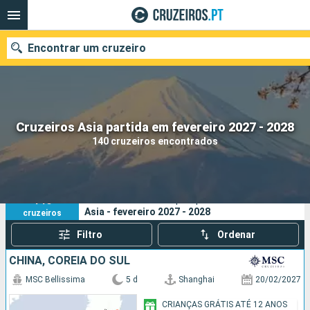
Encontrar um cruzeiro
Quando ir?
Cruzeiros Asia partida em fevereiro 2027 - 2028
140 cruzeiros encontrados
Data de partida
Portos
Companhias
140
Os seus critérios de pesquisa:
Asia - fevereiro 2027 - 2028
cruzeiros
Pesquisar
Filtro
Ordenar
CHINA, COREIA DO SUL
MSC Bellissima
5 d
Shanghai
20/02/2027
CRIANÇAS GRÁTIS ATÉ 12 ANOS