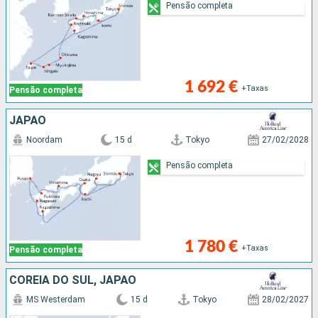
Pensão completa
1 692 €
+Taxas
Pensão completa
JAPÃO
Noordam
15 d
Tokyo
27/02/2028
Pensão completa
1 780 €
+Taxas
Pensão completa
COREIA DO SUL, JAPÃO
MS Westerdam
15 d
Tokyo
28/02/2027