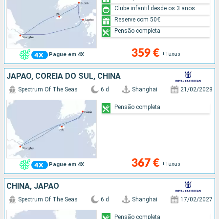
Clube infantil desde os 3 anos
Reserve com 50€
Pensão completa
359 €
+Taxas
Pague em 4X
JAPÃO, COREIA DO SUL, CHINA
Spectrum Of The Seas
6 d
Shanghai
21/02/2028
Pensão completa
367 €
+Taxas
Pague em 4X
CHINA, JAPÃO
Spectrum Of The Seas
6 d
Shanghai
17/02/2027
Pensão completa