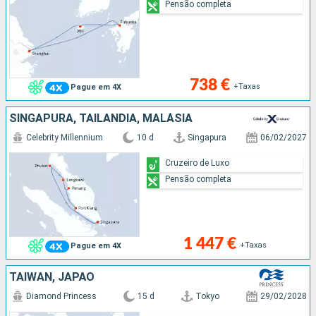
Pensão completa
738 €
+Taxas
Pague em 4X
SINGAPURA, TAILÂNDIA, MALÁSIA
Celebrity Millennium
10 d
Singapura
06/02/2027
Cruzeiro de Luxo
Pensão completa
1 447 €
+Taxas
Pague em 4X
TAIWAN, JAPÃO
Diamond Princess
15 d
Tokyo
29/02/2028