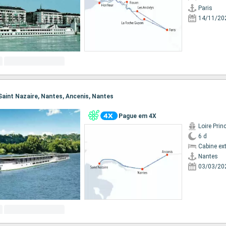
Paris
14/11/20
 Saint Nazaire, Nantes, Ancenis, Nantes
Pague em 4X
Loire Prin
6 d
Cabine ex
Nantes
03/03/20