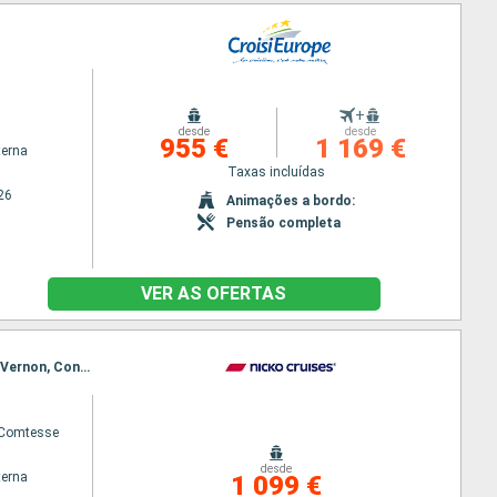
+
desde
desde
955 €
1 169 €
terna
Taxas incluídas
26
Animações a bordo:
Pensão completa
VER AS OFERTAS
Itinerário : Paris, La Roche Guyon, Rouen, Vernon, Le Havre, Caudebec-en-Caux, Rouen, Le Havre, Vernon, Conflans Ste Honorine, Rouen, Conflans Ste Honorine, Paris
 Comtesse
desde
terna
1 099 €