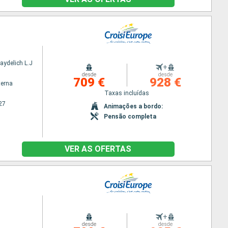
aydelich L.J
+
desde
desde
709 €
928 €
terna
Taxas incluídas
27
Animações a bordo:
Pensão completa
VER AS OFERTAS
+
desde
desde