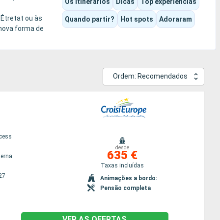
Os itinerários
Dicas
Top experiências
 Étretat ou às
Quando partir?
Hot spots
Adoraram
 nova forma de
Ordem: Recomendados
ncess
desde
635 €
terna
Taxas incluídas
27
Animações a bordo:
Pensão completa
VER AS OFERTAS