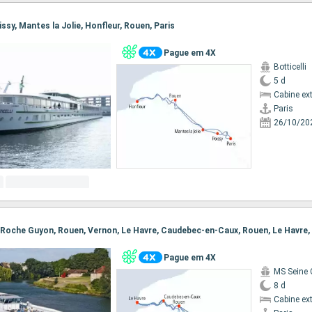
oissy, Mantes la Jolie, Honfleur, Rouen, Paris
Pague em 4X
Botticelli
5 d
Cabine ex
Paris
26/10/20
Pague em 4X
MS Seine
8 d
Cabine ex