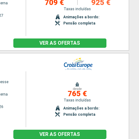
709 €
925 €
terna
Taxas incluídas
27
Animações a bordo:
Pensão completa
VER AS OFERTAS
cesse
desde
765 €
terna
Taxas incluídas
26
Animações a bordo:
Pensão completa
VER AS OFERTAS