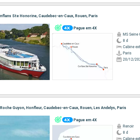
 Conflans Ste Honorine, Caudebec-en-Caux, Rouen, Paris
Pague em 4X
MS Seine
8 d
Cabine ex
Paris
20/12/20
 La Roche Guyon, Honfleur, Caudebec-en-Caux, Rouen, Les Andelys, Paris
Pague em 4X
Renoir
8 d
Cabine ex