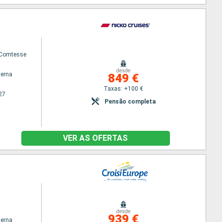
 Comtesse
desde
terna
849 €
Taxas: +100 €
27
Pensão completa
VER AS OFERTAS
desde
939 €
terna