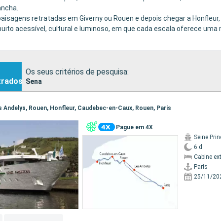
ancha.
paisagens retratadas em Giverny ou Rouen e depois chegar a Honfleur,
muito acessível, cultural e luminoso, em que cada escala oferece uma
Os seus critérios de pesquisa:
trados
Sena
Les Andelys, Rouen, Honfleur, Caudebec-en-Caux, Rouen, Paris
Pague em 4X
Seine Pri
6 d
Cabine ex
Paris
25/11/20