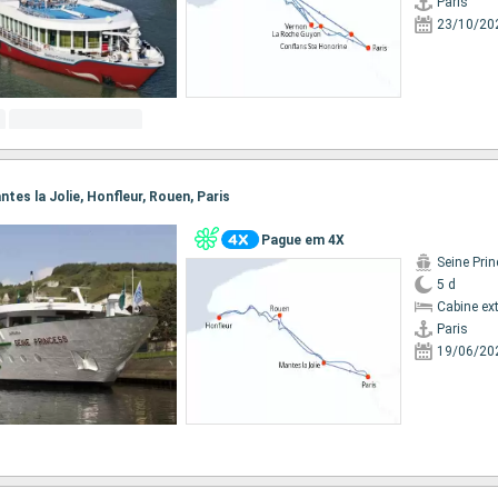
Paris
23/10/20
antes la Jolie, Honfleur, Rouen, Paris
Pague em 4X
Seine Pri
5 d
Cabine ex
Paris
19/06/20