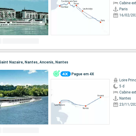
Cabine ex
Paris
16/02/20
 Saint Nazaire, Nantes, Ancenis, Nantes
Pague em 4X
Loire Prin
5 d
Cabine ex
Nantes
23/11/20