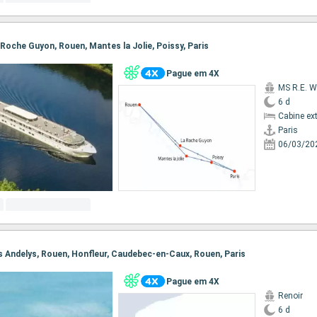
La Roche Guyon, Rouen, Mantes la Jolie, Poissy, Paris
Pague em 4X
MS R.E. W
6 d
Cabine ex
Paris
06/03/20
Les Andelys, Rouen, Honfleur, Caudebec-en-Caux, Rouen, Paris
Pague em 4X
Renoir
6 d