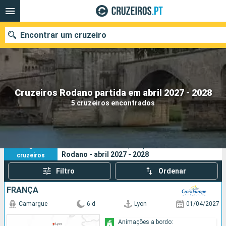
Encontrar um cruzeiro
Quando ir?
Cruzeiros Rodano partida em abril 2027 - 2028
5 cruzeiros encontrados
Data de partida
Portos
Companhias
5
Os seus critérios de pesquisa:
Rodano - abril 2027 - 2028
cruzeiros
Pesquisar
Filtro
Ordenar
FRANÇA
Camargue
6 d
Lyon
01/04/2027
Animações a bordo: