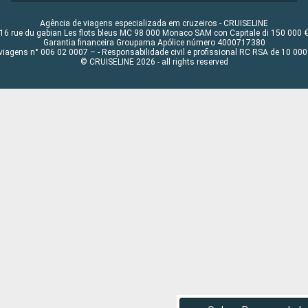
Agência de viagens especializada em cruzeiros - CRUISELINE
16 rue du gabian Les flots bleus MC 98 000 Monaco SAM con Capitale di 150 000 
Garantia financeira Groupama Apólice número 4000717380
viagens n° 006 02 0007 – - Responsabilidade civil e profissional RC RSA de 10 0
© CRUISELINE 2026 - all rights reserved