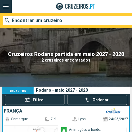
Encontrar um cruzeiro
Quando ir?
Cruzeiros Rodano partida em maio 2027 - 2028
2 cruzeiros encontrados
Data de partida
Portos
Companhias
2
Os seus critérios de pesquisa:
Rodano - maio 2027 - 2028
cruzeiros
Pesquisar
Filtro
Ordenar
FRANÇA
Camargue
7 d
Lyon
24/05/2027
Animações a bordo: