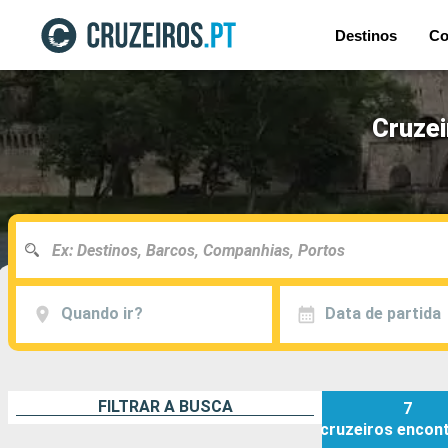
Destinos
Co
Cruzei
Quando ir?
Data de partida
FILTRAR A BUSCA
7
cruzeiros
encon