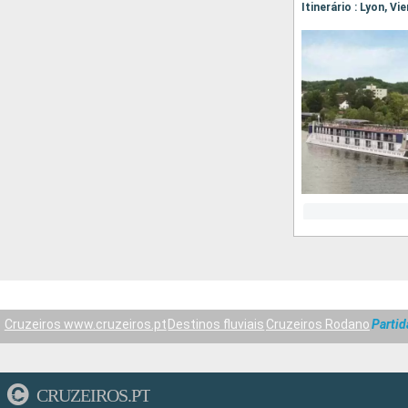
Itinerário : Lyon, Vi
Cruzeiros www.cruzeiros.pt
Destinos fluviais
Cruzeiros Rodano
Parti
CRUZEIROS.PT