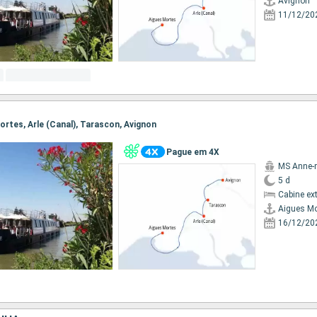
Avignon
11/12/20
Mortes, Arle (Canal), Tarascon, Avignon
Pague em 4X
MS Anne-
5 d
Cabine ex
Aigues Mo
16/12/20