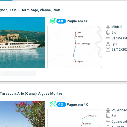
vignon, Tain-L Hermitage, Vienne, Lyon
Pague em 4X
Mistral
5 d
Cabine ex
Lyon
28/12/20
, Tarascon, Arle (Canal), Aigues Mortes
Pague em 4X
MS Anne-
5 d
Cabine ex