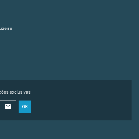
m
uzeiro
ões exclusivas
OK