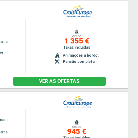
desde
1 355 €
terna
Taxas incluídas
27
Animações a bordo:
Pensão completa
VER AS OFERTAS
marie
desde
945 €
terna
Taxas incluídas