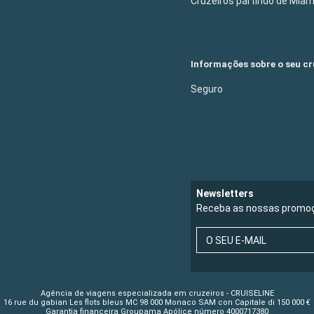
Cruzeiros partindo de Mia
Informações sobre o seu cr
Seguro
Newsletters
Receba as nossas promoç
O SEU E-MAIL
Agência de viagens especializada em cruzeiros - CRUISELINE
16 rue du gabian Les flots bleus MC 98 000 Monaco SAM con Capitale di 150 000 €
Garantia financeira Groupama Apólice número 4000717380