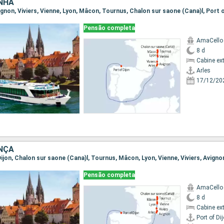
NHA
Avignon, Viviers, Vienne, Lyon, Mâcon, Tournus, Chalon sur saone (Cana)l, Port 
Pensão completa
AmaCello
8 d
Cabine ex
Arles
17/12/20
NÇA
 Dijon, Chalon sur saone (Cana)l, Tournus, Mâcon, Lyon, Vienne, Viviers, Avigno
Pensão completa
AmaCello
8 d
Cabine ex
Port of Di