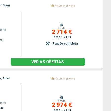
of Dijon
desde
terna
2 714 €
Taxas: +213 €
26
Pensão completa
VER AS OFERTAS
n, Arles
desde
terna
2 974 €
jon
Taxas: +213 €