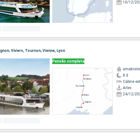
10/12/20
vignon, Viviers, Tournon, Vienne, Lyon
Pensão completa
amakristi
8 d
Cabine ex
Arles
24/12/20