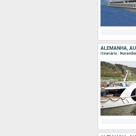
ALEMANHA, ÁU
Itinerário : Nuremb