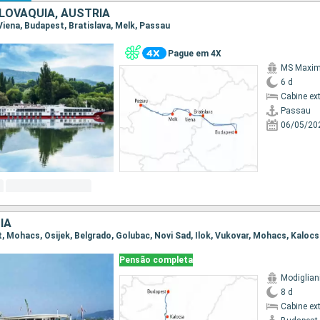
LOVÁQUIA, ÁUSTRIA
 Viena, Budapest, Bratislava, Melk, Passau
Pague em 4X
MS Maxi
6 d
Cabine ex
Passau
06/05/20
IA
st, Mohacs, Osijek, Belgrado, Golubac, Novi Sad, Ilok, Vukovar, Mohacs, Kaloc
Pensão completa
Modiglian
8 d
Cabine ex