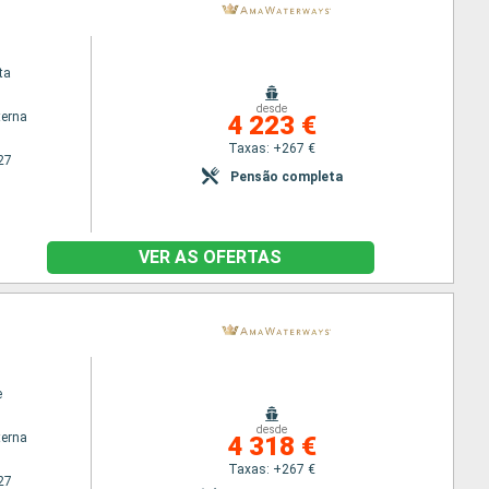
ta
desde
terna
4 223 €
Taxas: +267 €
27
Pensão completa
VER AS OFERTAS
e
desde
terna
4 318 €
Taxas: +267 €
27