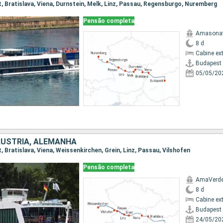
t, Bratislava, Viena, Durnstein, Melk, Linz, Passau, Regensburgo, Nuremberg
Pensão completa
Amasona
8 d
Cabine ex
Budapest
05/05/20
ÁUSTRIA, ALEMANHA
t, Bratislava, Viena, Weissenkirchen, Grein, Linz, Passau, Vilshofen
Pensão completa
AmaVerd
8 d
Cabine ex
Budapest
24/05/20