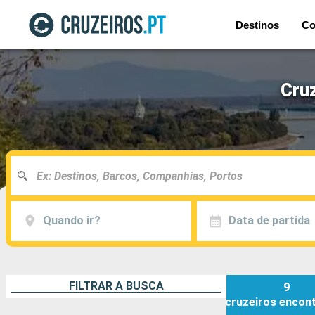
Destinos
Co
Cruz
Quando ir?
Data de partida
FILTRAR A BUSCA
9
cruzeiros
encon