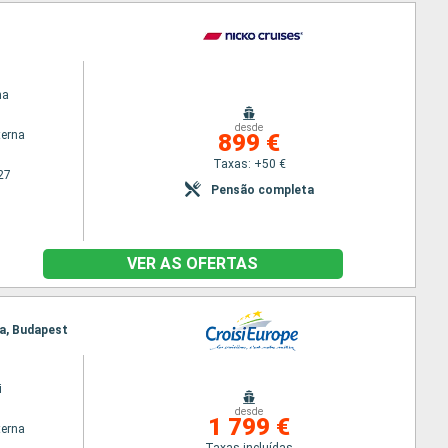
ma
desde
terna
899 €
Taxas: +50 €
27
Pensão completa
VER AS OFERTAS
sa, Budapest
i
desde
1 799 €
terna
Taxas incluídas