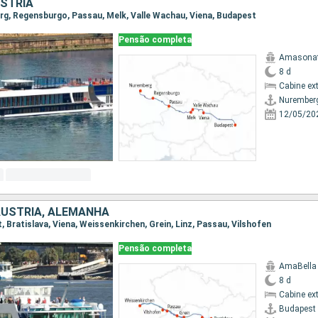
STRIA
erg, Regensburgo, Passau, Melk, Valle Wachau, Viena, Budapest
Pensão completa
Amasona
8 d
Cabine ex
Nurember
12/05/20
ÁUSTRIA, ALEMANHA
t, Bratislava, Viena, Weissenkirchen, Grein, Linz, Passau, Vilshofen
Pensão completa
AmaBella
8 d
Cabine ex
Budapest