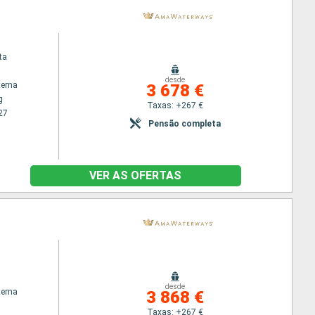
ta
desde
terna
3 678 €
g
Taxas: +267 €
27
Pensão completa
VER AS OFERTAS
desde
terna
3 868 €
Taxas: +267 €