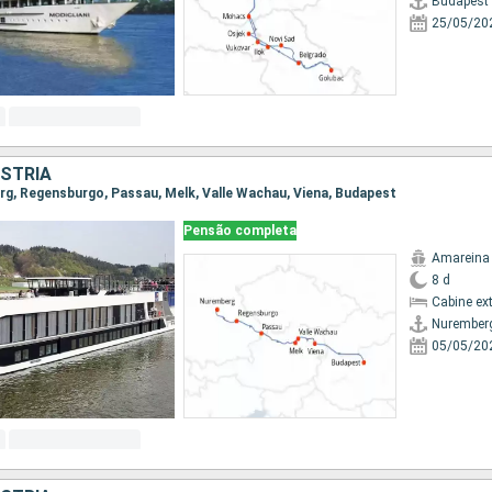
Budapest
25/05/20
STRIA
erg, Regensburgo, Passau, Melk, Valle Wachau, Viena, Budapest
Pensão completa
Amareina
8 d
Cabine ex
Nurember
05/05/20