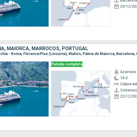
Barcelona
29/12/20
NHA, MAIORCA, MARROCOS, PORTUGAL
Pensão completa
Azamara
18 d
Cabine ex
Civitavec
22/12/20