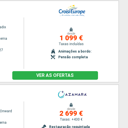
adix
desde
1 099 €
terna
Taxas incluídas
27
Animações a bordo:
Pensão completa
VER AS OFERTAS
desde
 Onward
2 699 €
Taxas: +430 €
terna
Restauração requintada