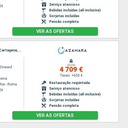
Serviço atencioso
26
Bebidas incluídas (all-inclusive)
Gorjetas incluídas
Pensão completa
VER AS OFERTAS
Itinerário : Civitavecchia - Roma, Florence/Pise (Livourne), Mahón, Palma de Maiorca, Barcelona, Cartagena, Málaga, Casablanca, Tânger, Cádiz, Sevilha, Lisboa
desde
 Onward
4 709 €
Taxas: +650 €
terna
Restauração requintada
chia - Roma
Serviço atencioso
26
Bebidas incluídas (all-inclusive)
Gorjetas incluídas
Pensão completa
VER AS OFERTAS