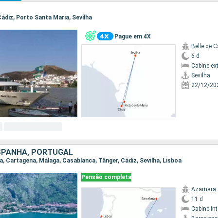
 Cádiz, Porto Santa Maria, Sevilha
Pague em 4X
Belle de C
6 d
Cabine ex
Sevilha
22/12/20
SPANHA, PORTUGAL
na, Cartagena, Málaga, Casablanca, Tânger, Cádiz, Sevilha, Lisboa
Pensão completa
Azamara
11 d
Cabine in