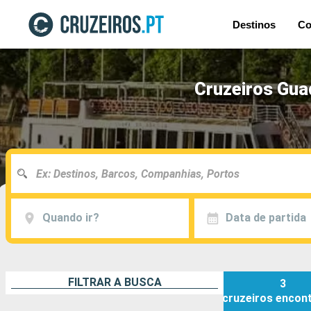
Destinos
Co
Cruzeiros Gua
Quando ir?
Data de partida
FILTRAR A BUSCA
3
cruzeiros
encon