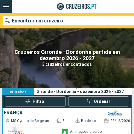
Encontrar um cruzeiro
Cruzeiros Gironde - Dordonha partida em
Quando ir?
dezembro 2026 - 2027
3 cruzeiros encontrados
Data de partida
Portos
Companhias
3
Os seus critérios de pesquisa:
Gironde - Dordonha - dezembro 2026 - 2027
cruzeiros
Pesquisar
Filtro
Ordenar
FRANÇA
MS Cyrano de Bergerac
5 d
Bordeaux
23/12/2026
Animações a bordo: