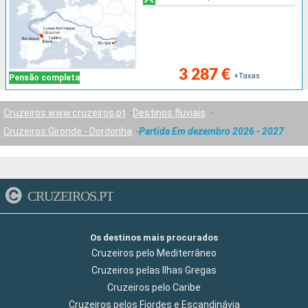
3 287 €
+Taxas
Pensão completa
Cruzeiros www.cruzeiros.pt
Destinos fluviais
Cruzeiros Gironde - Dordonha
Partida Em dezembro 2026 - 2027
CRUZEIROS.PT
Os destinos mais procurados
Cruzeiros pelo Mediterrâneo
Cruzeiros pelas Ilhas Gregas
Cruzeiros pelo Caribe
Cruzeiros pelos Fiordes e Escandinávia