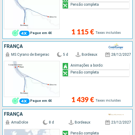
Pensão completa
1 115 €
Taxas incluídas
Pague em 4X
FRANÇA
MS Cyrano de Bergerac
5 d
Bordeaux
28/12/2027
Animações a bordo:
Pensão completa
1 439 €
Taxas incluídas
Pague em 4X
FRANÇA
AmaDolce
8 d
Bordeaux
23/12/2027
Pensão completa