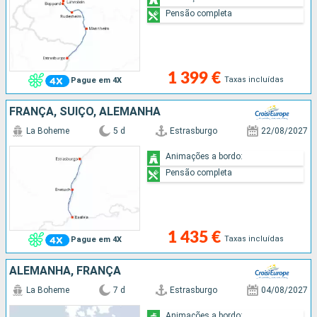
Pensão completa
1 399 €
Taxas incluídas
Pague em 4X
FRANÇA, SUÍÇO, ALEMANHA
La Boheme
5 d
Estrasburgo
22/08/2027
Animações a bordo:
Pensão completa
1 435 €
Taxas incluídas
Pague em 4X
ALEMANHA, FRANÇA
La Boheme
7 d
Estrasburgo
04/08/2027
Animações a bordo: