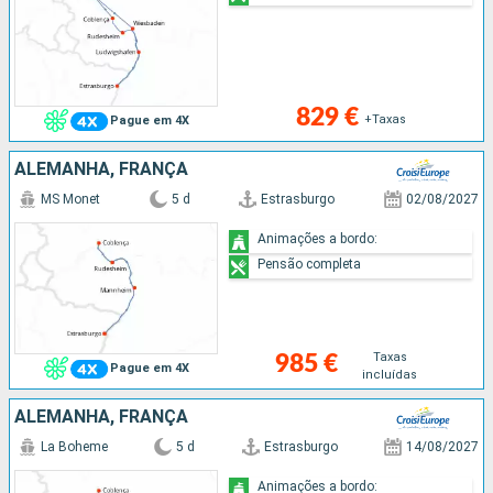
829 €
+Taxas
Pague em 4X
ALEMANHA, FRANÇA
MS Monet
5 d
Estrasburgo
02/08/2027
Animações a bordo:
Pensão completa
Taxas
985 €
Pague em 4X
incluídas
ALEMANHA, FRANÇA
La Boheme
5 d
Estrasburgo
14/08/2027
Animações a bordo: