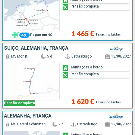
Pensão completa
1 465 €
Taxas incluídas
Pague em 4X
SUÍÇO, ALEMANHA, FRANÇA
MS Monet
5 d
Estrasburgo
18/08/2027
Animações a bordo:
Pensão completa
1 620 €
Taxas incluídas
Pensão completa
ALEMANHA, FRANÇA
MS Gerard Schmitter
7 d
Estrasburgo
22/08/2027
Animações a bordo: