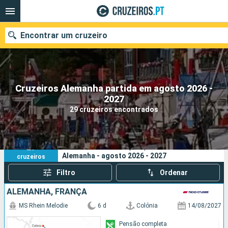
Encontrar um cruzeiro
Cruzeiros Alemanha partida em agosto 2026 -
Quando ir?
2027
29 cruzeiros encontrados
Data de partida
Portos
Companhias
29
Os seus critérios de pesquisa:
Alemanha - agosto 2026 - 2027
cruzeiros
Pesquisar
Filtro
Ordenar
ALEMANHA, FRANÇA
MS Rhein Melodie
6 d
Colónia
14/08/2027
Pensão completa