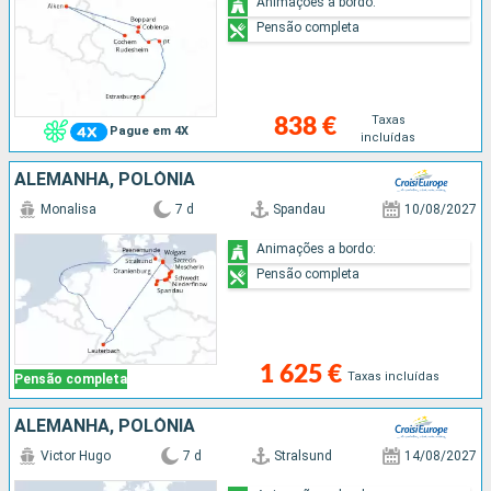
Animações a bordo:
Pensão completa
Taxas
838 €
Pague em 4X
incluídas
ALEMANHA, POLÓNIA
Monalisa
7 d
Spandau
10/08/2027
Animações a bordo:
Pensão completa
1 625 €
Taxas incluídas
Pensão completa
ALEMANHA, POLÓNIA
Victor Hugo
7 d
Stralsund
14/08/2027