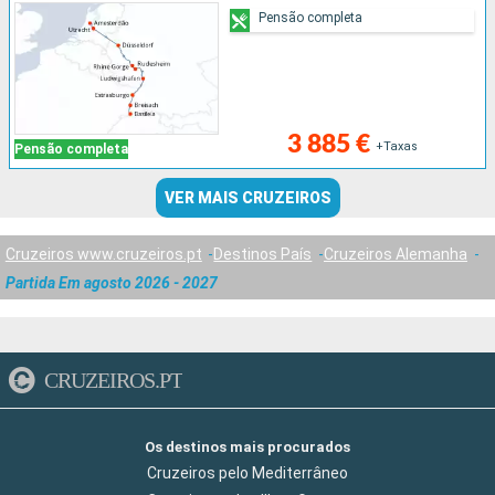
Pensão completa
3 885 €
+Taxas
Pensão completa
VER MAIS CRUZEIROS
Cruzeiros www.cruzeiros.pt
Destinos País
Cruzeiros Alemanha
Partida Em agosto 2026 - 2027
CRUZEIROS.PT
Os destinos mais procurados
Cruzeiros pelo Mediterrâneo