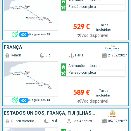
Pensão completa
Taxas
529 €
incluídas
Pague em 4X
Voo disponível
FRANÇA
Renoir
5 d
Paris
21/02/2027
Animações a bordo:
Pensão completa
Taxas
589 €
incluídas
Pague em 4X
Voo disponível
ESTADOS UNIDOS, FRANÇA, FIJI (ILHAS), NOVA CALEDÓNIA, AUSTRALIA
Queen Victoria
19 d
Los Angeles
05/02/2027