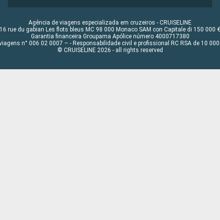
Agência de viagens especializada em cruzeiros - CRUISELINE
16 rue du gabian Les flots bleus MC 98 000 Monaco SAM con Capitale di 150 000 
Garantia financeira Groupama Apólice número 4000717380
viagens n° 006 02 0007 – - Responsabilidade civil e profissional RC RSA de 10 0
© CRUISELINE 2026 - all rights reserved