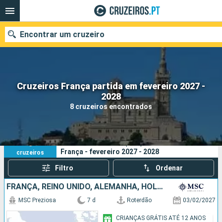
Encontrar um cruzeiro
Cruzeiros França partida em fevereiro 2027 -
Quando ir?
2028
8 cruzeiros encontrados
Data de partida
Portos
Companhias
8
Os seus critérios de pesquisa:
França - fevereiro 2027 - 2028
cruzeiros
Pesquisar
Filtro
Ordenar
FRANÇA, REINO UNIDO, ALEMANHA, HOLANDA
MSC Preziosa
7 d
Roterdão
03/02/2027
CRIANÇAS GRÁTIS ATÉ 12 ANOS