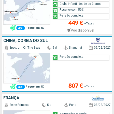
Clube infantil desde os 3 anos
Reserve com 50€
Pensão completa
449 €
+Taxas
Pague em 4X
Voo disponível
CHINA, COREIA DO SUL
Spectrum Of The Seas
5 d
Shanghai
09/02/2027
Pensão completa
807 €
+Taxas
Pague em 4X
FRANÇA
Seine Princess
5 d
Paris
08/02/2027
Animações a bordo: