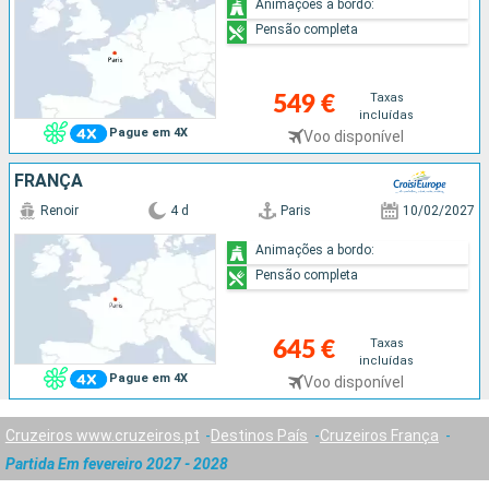
Animações a bordo:
Pensão completa
Taxas
549 €
incluídas
Pague em 4X
Voo disponível
FRANÇA
Renoir
4 d
Paris
10/02/2027
Animações a bordo:
Pensão completa
Taxas
645 €
incluídas
Pague em 4X
Voo disponível
Cruzeiros www.cruzeiros.pt
Destinos País
Cruzeiros França
Partida Em fevereiro 2027 - 2028