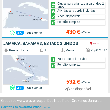
Clubes para crianças a partir dos 2
anos
Atividades a bordo incluídas:
Voos disponíveis
Pensão completa
430 €
+Taxas
Pague em 4X
JAMAICA, BAHAMAS, ESTADOS UNIDOS
Resilient Lady
8 d
Miami
21/02/2027
WiFi standard incluído*
Pensão completa
532 €
+Taxas
Pague em 4X
Voo disponível
Cruzeiros www.cruzeiros.pt
Destinos País
Cruzeiros Jamaica
Partida Em fevereiro 2027 - 2028