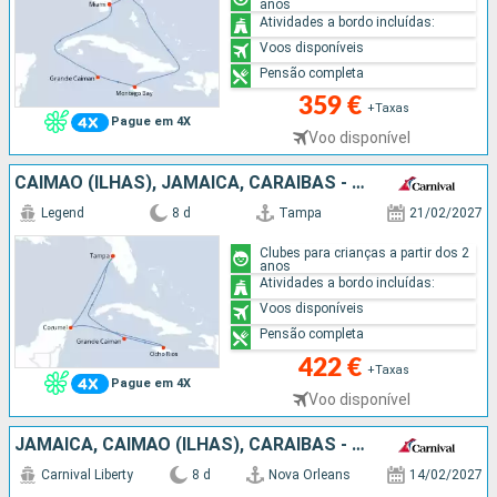
anos
Atividades a bordo incluídas:
Voos disponíveis
Pensão completa
359 €
+Taxas
Pague em 4X
Voo disponível
CAIMÃO (ILHAS), JAMAICA, CARAIBAS - MEXICO, ESTADOS UNIDOS
Legend
8 d
Tampa
21/02/2027
Clubes para crianças a partir dos 2
anos
Atividades a bordo incluídas:
Voos disponíveis
Pensão completa
422 €
+Taxas
Pague em 4X
Voo disponível
JAMAICA, CAIMÃO (ILHAS), CARAIBAS - MEXICO, ESTADOS UNIDOS
Carnival Liberty
8 d
Nova Orleans
14/02/2027