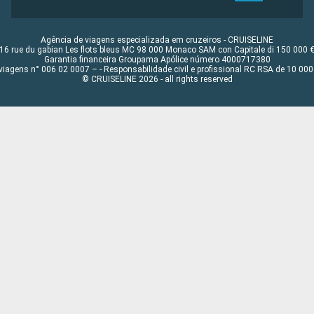
Agência de viagens especializada em cruzeiros - CRUISELINE
16 rue du gabian Les flots bleus MC 98 000 Monaco SAM con Capitale di 150 000 
Garantia financeira Groupama Apólice número 4000717380
viagens n° 006 02 0007 – - Responsabilidade civil e profissional RC RSA de 10 0
© CRUISELINE 2026 - all rights reserved