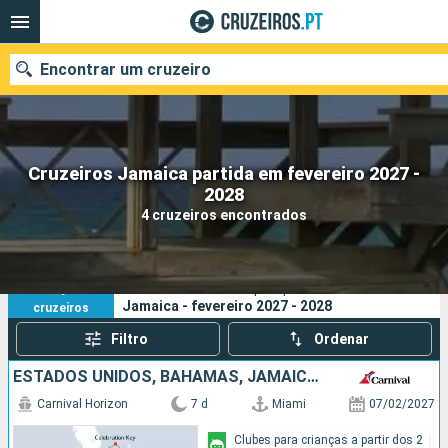
Encontrar um cruzeiro
Cruzeiros Jamaica partida em fevereiro 2027 -
Quando ir?
2028
4 cruzeiros encontrados
Data de partida
Portos
Companhias
4
Os seus critérios de pesquisa:
Jamaica - fevereiro 2027 - 2028
cruzeiros
Pesquisar
Filtro
Ordenar
ESTADOS UNIDOS, BAHAMAS, JAMAICA, CAIMÃO (ILHAS)
Carnival Horizon
7 d
Miami
07/02/2027
Clubes para crianças a partir dos 2