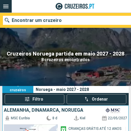
Encontrar um cruzeiro
Quando ir?
Cruzeiros Noruega partida em maio 2027 - 2028
8 cruzeiros encontrados
Data de partida
Portos
Companhias
8
Os seus critérios de pesquisa:
Noruega - maio 2027 - 2028
cruzeiros
Pesquisar
Filtro
Ordenar
ALEMANHA, DINAMARCA, NORUEGA
MSC Euribia
8 d
Kiel
22/05/2027
CRIANÇAS GRÁTIS ATÉ 12 ANOS