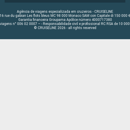
Agência de viagens especializada em cruzeiros - CRUISELINE
16 rue du gabian Les flots bleus MC 98 000 Monaco SAM con Capitale di 150 000 
Garantia financeira Groupama Apólice número 4000717380
viagens n° 006 02 0007 – - Responsabilidade civil e profissional RC RSA de 10 0
© CRUISELINE 2026 - all rights reserved