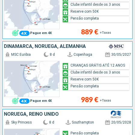
Clube infantil desde os 3 anos
Reserve com 50€
Pensão completa
889 €
+Taxas
Pague em 4X
DINAMARCA, NORUEGA, ALEMANHA
MSC Euribia
8 d
Copenhaga
30/05/2027
CRIANÇAS GRÁTIS ATÉ 12 ANOS
Clube infantil desde os 3 anos
Reserve com 50€
Pensão completa
989 €
+Taxas
Pague em 4X
NORUEGA, REINO UNIDO
Sky Princess
8 d
Southampton
20/05/2028
Pensão completa