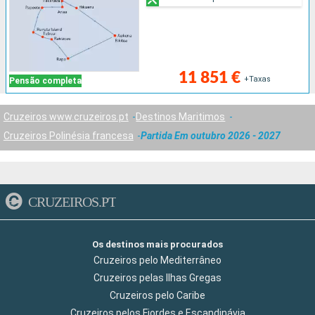
11 851 €
+Taxas
Pensão completa
Cruzeiros www.cruzeiros.pt
Destinos Maritimos
Cruzeiros Polinésia francesa
Partida Em outubro 2026 - 2027
CRUZEIROS.PT
Os destinos mais procurados
Cruzeiros pelo Mediterrâneo
Cruzeiros pelas Ilhas Gregas
Cruzeiros pelo Caribe
Cruzeiros pelos Fiordes e Escandinávia