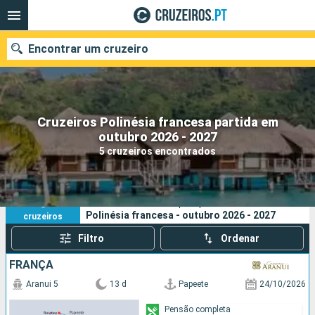
Encontrar um cruzeiro
Cruzeiros Polinésia francesa partida em
Quando ir?
outubro 2026 - 2027
5 cruzeiros encontrados
Data de partida
Portos
Companhias
5
Os seus critérios de pesquisa:
Polinésia francesa - outubro 2026 - 2027
cruzeiros
Pesquisar
Filtro
Ordenar
FRANÇA
Aranui 5
13 d
Papeete
24/10/2026
Pensão completa