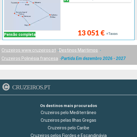
13 051 €
+Taxas
Pensão completa
Cruzeiros www.cruzeiros.pt
Destinos Maritimos
Cruzeiros Polinésia francesa
Partida Em dezembro 2026 - 2027
CRUZEIROS.PT
Os destinos mais procurados
Cruzeiros pelo Mediterrâneo
Cruzeiros pelas Ilhas Gregas
Cruzeiros pelo Caribe
Cruzeiros pelos Fiordes e Escandinávia