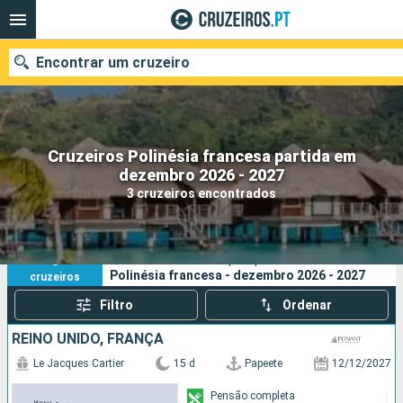
Encontrar um cruzeiro
Cruzeiros Polinésia francesa partida em
Quando ir?
dezembro 2026 - 2027
3 cruzeiros encontrados
Data de partida
Portos
Companhias
3
Os seus critérios de pesquisa:
Polinésia francesa - dezembro 2026 - 2027
cruzeiros
Pesquisar
Filtro
Ordenar
REINO UNIDO, FRANÇA
Le Jacques Cartier
15 d
Papeete
12/12/2027
Pensão completa