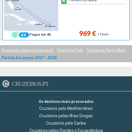
969 €
+Taxas
Pague em 4X
Cruzeiros www.cruzeiros.pt
Destinos País
Cruzeiros Porto Rico
Partida Em março 2027 - 2028
CRUZEIROS.PT
Os destinos mais procurados
Cruzeiros pelo Mediterrâneo
Cruzeiros pelas Ilhas Gregas
Cruzeiros pelo Caribe
Cruzeiros pelos Fiordes e Escandinávia