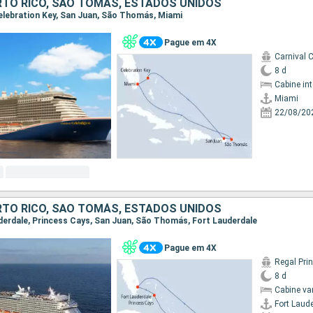
TO RICO, SÃO TOMÁS, ESTADOS UNIDOS
 Celebration Key, San Juan, São Thomás, Miami
Pague em 4X
Carnival C
8 d
Cabine in
Miami
22/08/20
TO RICO, SÃO TOMÁS, ESTADOS UNIDOS
auderdale, Princess Cays, San Juan, São Thomás, Fort Lauderdale
Pague em 4X
Regal Pri
8 d
Cabine va
Fort Laud