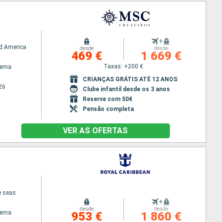
+
d America
desde
desde
469 €
1 669 €
Taxas: +200 €
terna
CRIANÇAS GRÁTIS ATÉ 12 ANOS
26
Clube infantil desde os 3 anos
Reserve com 50€
Pensão completa
VER AS OFERTAS
e seas
+
desde
desde
terna
953 €
1 860 €