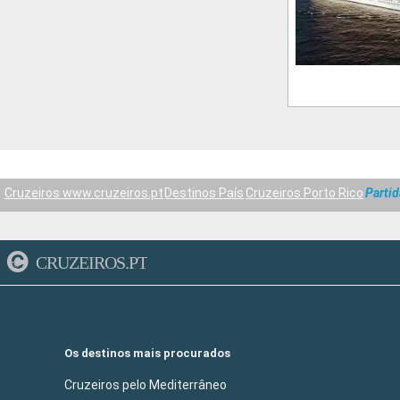
Cruzeiros www.cruzeiros.pt
Destinos País
Cruzeiros Porto Rico
Parti
CRUZEIROS.PT
Os destinos mais procurados
Cruzeiros pelo Mediterrâneo