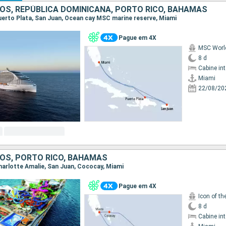
OS, REPÚBLICA DOMINICANA, PORTO RICO, BAHAMAS
 Puerto Plata, San Juan, Ocean cay MSC marine reserve, Miami
Pague em 4X
MSC Worl
8 d
Cabine in
Miami
22/08/20
OS, PORTO RICO, BAHAMAS
Charlotte Amalie, San Juan, Cococay, Miami
Pague em 4X
Icon of th
8 d
Cabine in