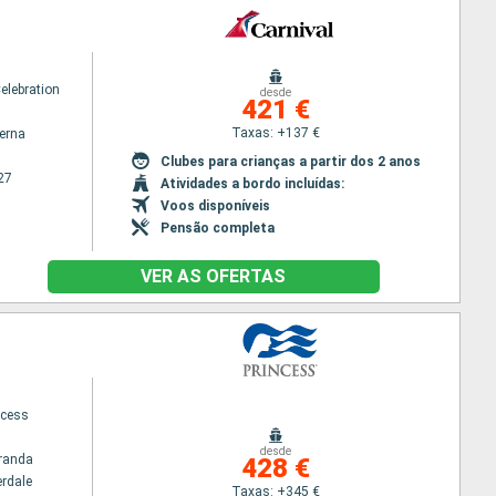
elebration
desde
421 €
Taxas: +137 €
terna
Clubes para crianças a partir dos 2 anos
27
Atividades a bordo incluídas:
Voos disponíveis
Pensão completa
VER AS OFERTAS
ncess
desde
randa
428 €
erdale
Taxas: +345 €