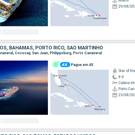
Miami
29/08/20
OS, BAHAMAS, PORTO RICO, SÃO MARTINHO
anaveral, Cococay, San Juan, Philippsburg, Porto Canaveral
Pague em 4X
Star of th
8 d
Cabine in
Porto Can
23/08/20