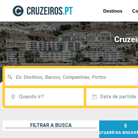
Destinos
Co
Cruzei
Quando ir?
Data de partida
FILTRAR A BUSCA
5
cruzeiros
encon