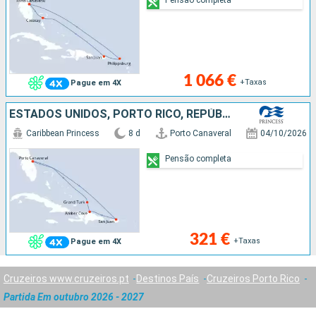
1 066 €
+Taxas
Pague em 4X
ESTADOS UNIDOS, PORTO RICO, REPÚBLICA DOMINICANA, ILHAS TURCAS E CAICOS
Caribbean Princess
8 d
Porto Canaveral
04/10/2026
Pensão completa
321 €
+Taxas
Pague em 4X
Cruzeiros www.cruzeiros.pt
Destinos País
Cruzeiros Porto Rico
Partida Em outubro 2026 - 2027