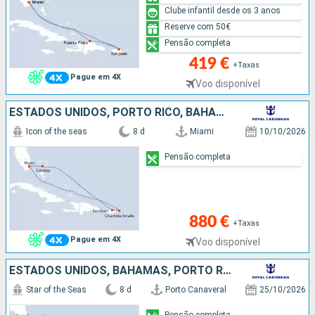
Clube infantil desde os 3 anos
Reserve com 50€
Pensão completa
419 €
+Taxas
Pague em 4X
Voo disponível
ESTADOS UNIDOS, PORTO RICO, BAHAMAS
Icon of the seas
8 d
Miami
10/10/2026
Pensão completa
880 €
+Taxas
Pague em 4X
Voo disponível
ESTADOS UNIDOS, BAHAMAS, PORTO RICO, SÃO MARTINHO
Star of the Seas
8 d
Porto Canaveral
25/10/2026
Pensão completa