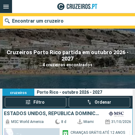
Encontrar um cruzeiro
Cruzeiros Porto Rico partida em outubro 2026 -
Quando ir?
2027
4 cruzeiros encontrados
Data de partida
Portos
Companhias
4
Os seus critérios de pesquisa:
Porto Rico - outubro 2026 - 2027
cruzeiros
Pesquisar
Filtro
Ordenar
ESTADOS UNIDOS, REPÚBLICA DOMINICANA, PORTO RICO, BAHAMAS
MSC World America
8 d
Miami
31/10/2026
CRIANÇAS GRÁTIS ATÉ 12 ANOS