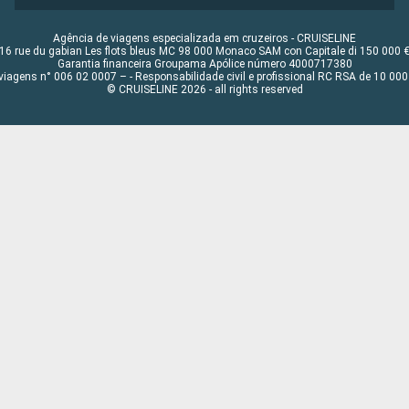
Agência de viagens especializada em cruzeiros - CRUISELINE
16 rue du gabian Les flots bleus MC 98 000 Monaco SAM con Capitale di 150 000 
Garantia financeira Groupama Apólice número 4000717380
viagens n° 006 02 0007 – - Responsabilidade civil e profissional RC RSA de 10 0
© CRUISELINE 2026 - all rights reserved