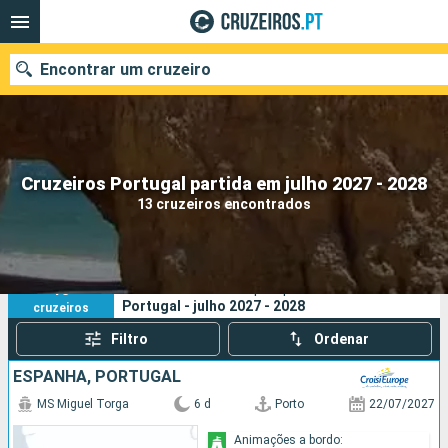
Encontrar um cruzeiro
Quando ir?
Cruzeiros Portugal partida em julho 2027 - 2028
13 cruzeiros encontrados
Data de partida
Portos
Companhias
13
Os seus critérios de pesquisa:
Portugal - julho 2027 - 2028
cruzeiros
Pesquisar
Filtro
Ordenar
ESPANHA, PORTUGAL
MS Miguel Torga
6 d
Porto
22/07/2027
Animações a bordo: