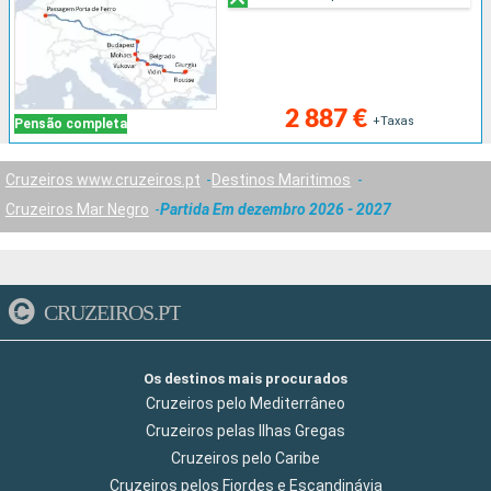
2 887 €
+Taxas
Pensão completa
Cruzeiros www.cruzeiros.pt
Destinos Maritimos
Cruzeiros Mar Negro
Partida Em dezembro 2026 - 2027
CRUZEIROS.PT
Os destinos mais procurados
Cruzeiros pelo Mediterrâneo
Cruzeiros pelas Ilhas Gregas
Cruzeiros pelo Caribe
Cruzeiros pelos Fiordes e Escandinávia