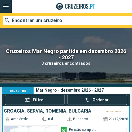
Encontrar um cruzeiro
Cruzeiros Mar Negro partida em dezembro 2026
Quando ir?
- 2027
3 cruzeiros encontrados
Data de partida
Portos
Companhias
3
Os seus critérios de pesquisa:
Mar Negro - dezembro 2026 - 2027
cruzeiros
Pesquisar
Filtro
Ordenar
CROÁCIA, SÉRVIA, ROMÊNIA, BULGÁRIA
AmaVerde
8 d
Budapest
21/12/2026
Pensão completa