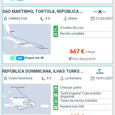
SÃO MARTINHO, TORTOLA, REPÚBLICA DOMINICANA, ESTADOS UNIDOS
Celebrity Xcel
8 d
Miami
21/02/2027
Cruzeiro de Luxo
Pensão completa
667 €
+Taxas
Pague em 4X
Voo disponível
REPÚBLICA DOMINICANA, ILHAS TURKS &AMP; CAICOS
Costa Fascinosa
8 d
La Romana
10/01/2027
Crianças grátis
Tarifa Especial Tudo incluído
disponível
Taxas de serviço incluídas
Reserve com 50€