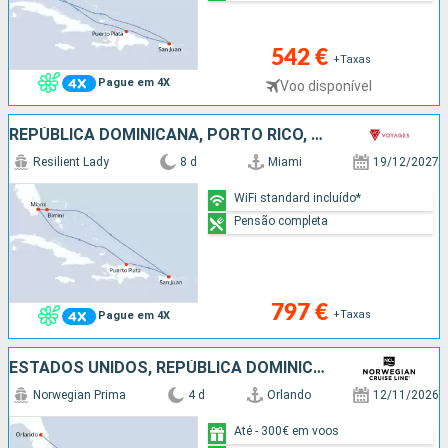
542 €
+Taxas
Pague em 4X
Voo disponível
REPÚBLICA DOMINICANA, PORTO RICO, BAHAMAS, ESTADOS UNIDOS
Resilient Lady
8 d
Miami
19/12/2027
WiFi standard incluído*
Pensão completa
797 €
+Taxas
Pague em 4X
ESTADOS UNIDOS, REPÚBLICA DOMINICANA, PORTO RICO
Norwegian Prima
4 d
Orlando
12/11/2026
Até - 300€ em voos