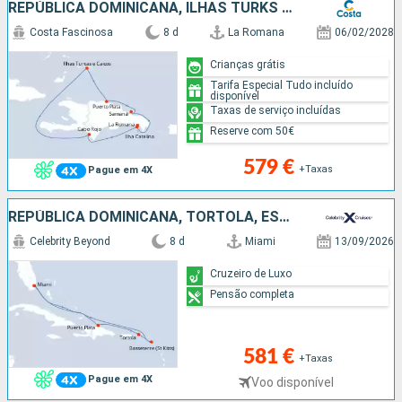
REPÚBLICA DOMINICANA, ILHAS TURKS &AMP; CAICOS
Costa Fascinosa
8 d
La Romana
06/02/2028
Crianças grátis
Tarifa Especial Tudo incluído
disponível
Taxas de serviço incluídas
Reserve com 50€
579 €
+Taxas
Pague em 4X
REPÚBLICA DOMINICANA, TORTOLA, ESTADOS UNIDOS
Celebrity Beyond
8 d
Miami
13/09/2026
Cruzeiro de Luxo
Pensão completa
581 €
+Taxas
Pague em 4X
Voo disponível