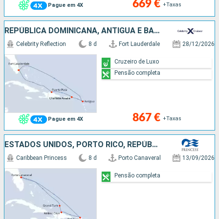
669 €
+Taxas
Pague em 4X
REPÚBLICA DOMINICANA, ANTÍGUA E BARBUDA, ESTADOS UNIDOS
Celebrity Reflection
8 d
Fort Lauderdale
28/12/2026
Cruzeiro de Luxo
Pensão completa
867 €
+Taxas
Pague em 4X
ESTADOS UNIDOS, PORTO RICO, REPÚBLICA DOMINICANA, ILHAS TURCAS E CAICOS
Caribbean Princess
8 d
Porto Canaveral
13/09/2026
Pensão completa