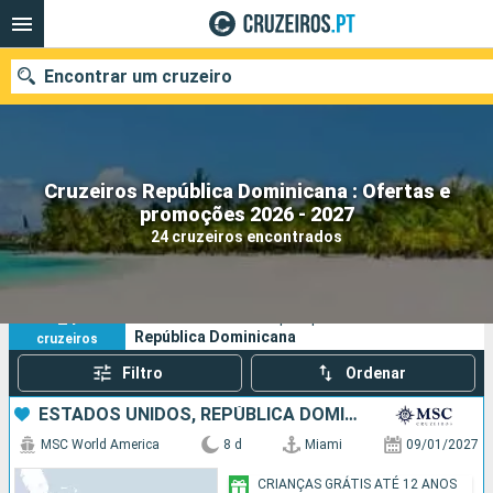
Encontrar um cruzeiro
Cruzeiros República Dominicana : Ofertas e
Quando ir?
promoções 2026 - 2027
24 cruzeiros encontrados
Data de partida
Portos
Companhias
24
Os seus critérios de pesquisa:
República Dominicana
cruzeiros
Pesquisar
Filtro
Ordenar
ESTADOS UNIDOS, REPÚBLICA DOMINICANA, PORTO RICO, BAHAMAS
MSC World America
8 d
Miami
09/01/2027
CRIANÇAS GRÁTIS ATÉ 12 ANOS