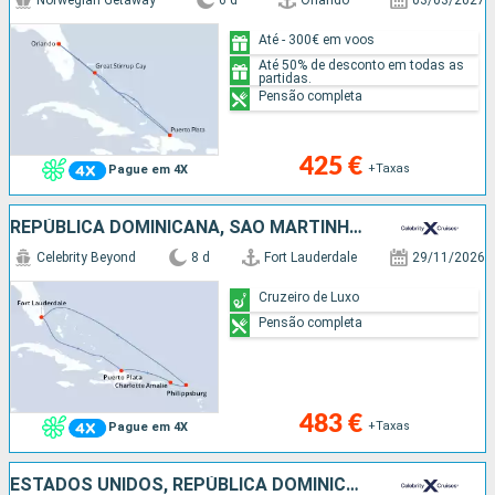
Norwegian Getaway
6 d
Orlando
03/03/2027
Até - 300€ em voos
Até 50% de desconto em todas as
partidas.
Pensão completa
425 €
+Taxas
Pague em 4X
REPÚBLICA DOMINICANA, SÃO MARTINHO, ESTADOS UNIDOS
Celebrity Beyond
8 d
Fort Lauderdale
29/11/2026
Cruzeiro de Luxo
Pensão completa
483 €
+Taxas
Pague em 4X
ESTADOS UNIDOS, REPÚBLICA DOMINICANA, TORTOLA, SÃO MARTINHO